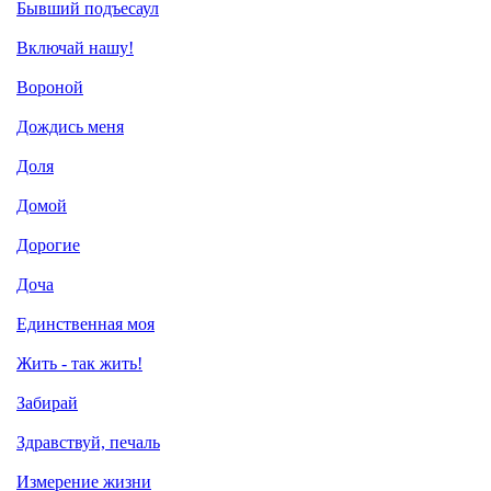
Бывший подъесаул
Включай нашу!
Вороной
Дождись меня
Доля
Домой
Дорогие
Доча
Единственная моя
Жить - так жить!
Забирай
Здравствуй, печаль
Измерение жизни