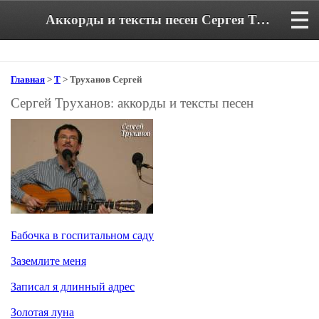
Аккорды и тексты песен Сергея Труханова
Главная
>
Т
> Труханов Сергей
Сергей Труханов: аккорды и тексты песен
Бабочка в госпитальном саду
Заземлите меня
Записал я длинный адрес
Золотая луна