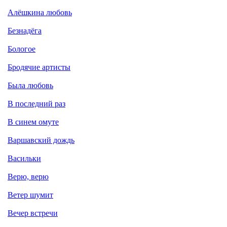
Алёшкина любовь
Безнадёга
Бологое
Бродячие артисты
Была любовь
В последний раз
В синем омуте
Варшавский дождь
Васильки
Верю, верю
Ветер шумит
Вечер встречи