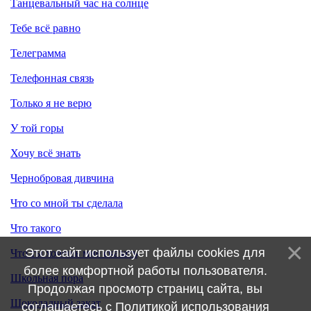
Танцевальный час на солнце
Тебе всё равно
Телеграмма
Телефонная связь
Только я не верю
У той горы
Хочу всё знать
Чернобровая дивчина
Что со мной ты сделала
Что такого
Этот сайт использует файлы cookies для
Что ты хочешь мне сказать
более комфортной работы пользователя.
Школьная пора
Продолжая просмотр страниц сайта, вы
Шоколадный закат
соглашаетесь с
Политикой использования