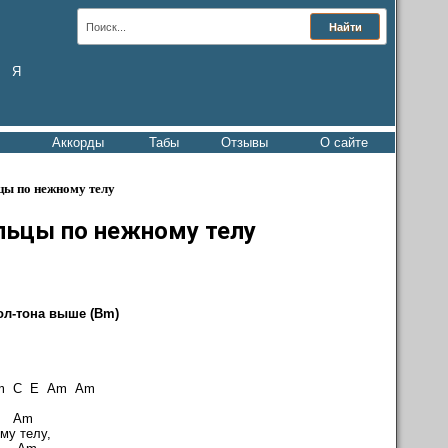
Я
Аккорды
Табы
Отзывы
О сайте
цы по нежному телу
льцы по нежному телу
ол-тона выше (Bm)
 C E Am Am
Am
му телу,