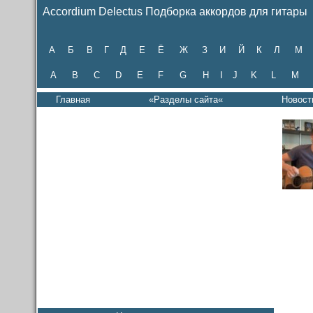
Accordium Delectus Подборка аккордов для гитары
А
Б
В
Г
Д
Е
Ё
Ж
З
И
Й
К
Л
М
A
B
C
D
E
F
G
H
I
J
K
L
M
Главная
«Разделы сайта«
Новост