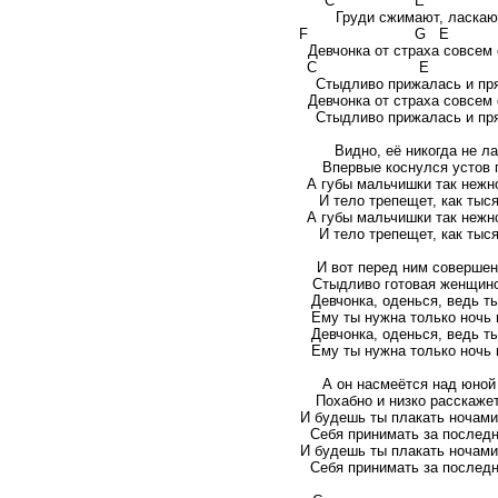
C E 
Груди сжимают, ласкаю
F G E
Девчонка от страха совсем
C E 
Стыдливо прижалась и пр
Девчонка от страха совсем
Стыдливо прижалась и пр
Видно, её никогда не л
Впервые коснулся устов 
А губы мальчишки так нежн
И тело трепещет, как тыс
А губы мальчишки так нежн
И тело трепещет, как тыс
И вот перед ним совершен
Стыдливо готовая женщиной
Девчонка, оденься, ведь ты
Ему ты нужна только ночь 
Девчонка, оденься, ведь ты
Ему ты нужна только ночь 
А он насмеётся над юной
Похабно и низко расскаже
И будешь ты плакать ночами
Себя принимать за послед
И будешь ты плакать ночами
Себя принимать за послед