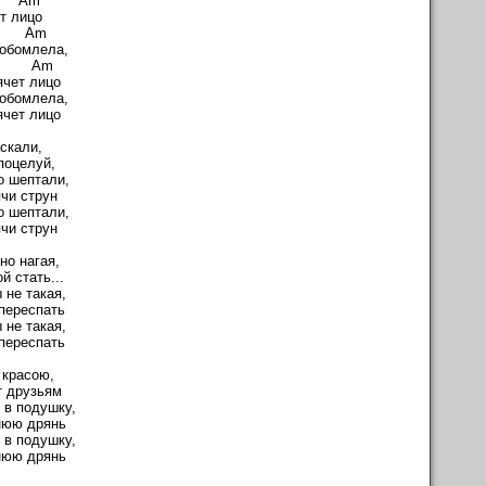
Am
т лицо
 Am
 обомлела,
Am
ячет лицо
 обомлела,
ячет лицо
аскали,
поцелуй,
о шептали,
ячи струн
о шептали,
ячи струн
но нагая,
 стать...
 не такая,
переспать
 не такая,
переспать
 красою,
т друзьям
 в подушку,
нюю дрянь
 в подушку,
нюю дрянь