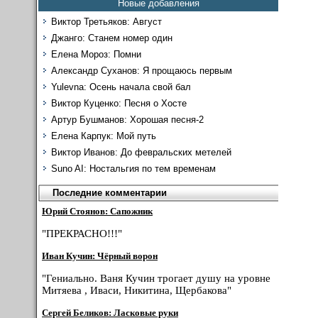
Новые добавления
Виктор Третьяков: Август
Джанго: Станем номер один
Елена Мороз: Помни
Александр Суханов: Я прощаюсь первым
Yulevna: Осень начала свой бал
Виктор Куценко: Песня о Хосте
Артур Бушманов: Хорошая песня-2
Елена Карпук: Мой путь
Виктор Иванов: До февральских метелей
Suno AI: Ностальгия по тем временам
Последние комментарии
Юрий Стоянов: Сапожник
"ПРЕКРАСНО!!!"
Иван Кучин: Чёрный ворон
"Гениально. Ваня Кучин трогает душу на уровне
Митяева , Иваси, Никитина, Щербакова"
Сергей Беликов: Ласковые руки