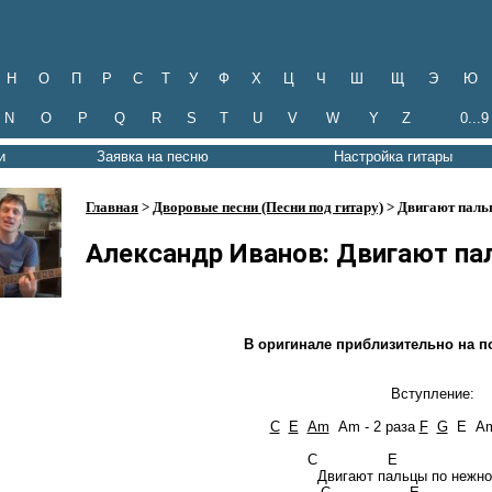
Н
О
П
Р
С
Т
У
Ф
Х
Ц
Ч
Ш
Щ
Э
Ю
N
O
P
Q
R
S
T
U
V
W
Y
Z
0...9
и
Заявка на песню
Настройка гитары
Главная
>
Дворовые песни (Песни под гитару)
> Двигают паль
Александр Иванов: Двигают па
В оригинале приблизительно на п
Вступление:
C
E
Am
Am - 2 раза
F
G
E Am
C E 
Двигают пальцы по нежно