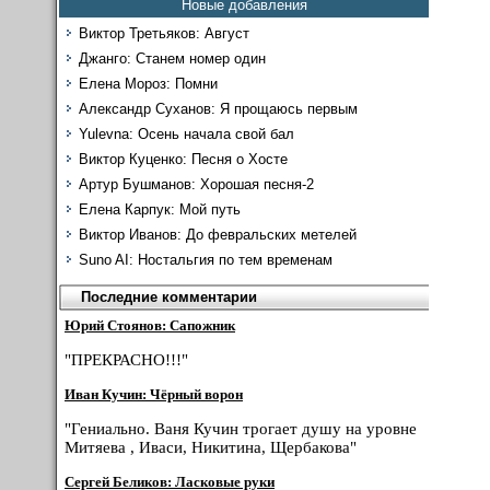
Новые добавления
Виктор Третьяков: Август
Джанго: Станем номер один
Елена Мороз: Помни
Александр Суханов: Я прощаюсь первым
Yulevna: Осень начала свой бал
Виктор Куценко: Песня о Хосте
Артур Бушманов: Хорошая песня-2
Елена Карпук: Мой путь
Виктор Иванов: До февральских метелей
Suno AI: Ностальгия по тем временам
Последние комментарии
Юрий Стоянов: Сапожник
"ПРЕКРАСНО!!!"
Иван Кучин: Чёрный ворон
"Гениально. Ваня Кучин трогает душу на уровне
Митяева , Иваси, Никитина, Щербакова"
Сергей Беликов: Ласковые руки