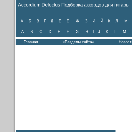
Accordium Delectus Подборка аккордов для гитары
А
Б
В
Г
Д
Е
Ё
Ж
З
И
Й
К
Л
М
A
B
C
D
E
F
G
H
I
J
K
L
M
Главная
«Разделы сайта«
Новост