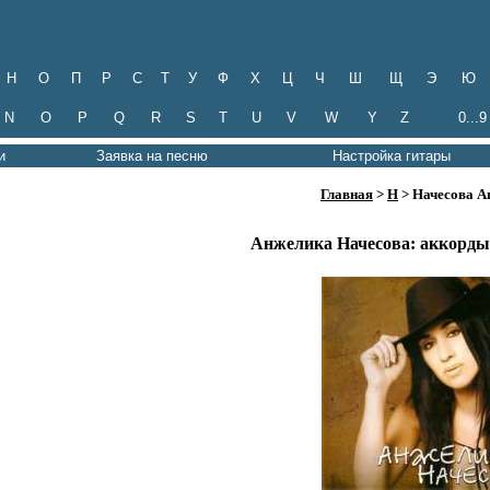
Н
О
П
Р
С
Т
У
Ф
Х
Ц
Ч
Ш
Щ
Э
Ю
N
O
P
Q
R
S
T
U
V
W
Y
Z
0...9
и
Заявка на песню
Настройка гитары
Главная
>
Н
> Начесова А
Анжелика Начесова: аккорды 