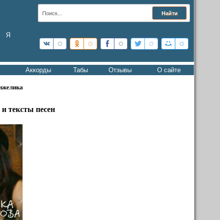
Я
Аккорды
Табы
Отзывы
О сайте
нжелика
и тексты песен