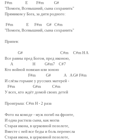
F#m E F#m G#
"Помоги, Всевышний, сына сохранить"
Прямиком у Бога, за дитя родного:
F#m E F#m G# C#m
"Помоги, Всевышний, сына сохранить"
Припев:
G# C#m C#m H A
Все равны пред Богом, пред иконою,
A H G#m7 C#7
Кто войной повязан или зоною
F#m G# A A G# F#m
И слёзы горькие у русских матерей -
F#m G#m C#m
У всех, кто ждёт домой своих детей
Проигрыш: C#m H - 2 раза
Фото на комоде - муж погиб на фронте,
И одна растила сына, как могла
Старая икона, в церковной позолоте,
Вместе с ней все беды и боль перенесла
Старая икона, в церковной позолоте,