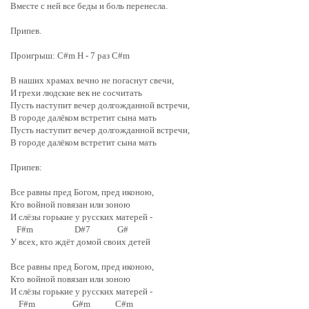
Вместе с ней все беды и боль перенесла.
Припев.
Проигрыш: C#m H - 7 раз C#m
В наших храмах вечно не погаснут свечи,
И грехи людские век не сосчитать
Пусть наступит вечер долгожданной встречи,
В городе далёком встретит сына мать
Пусть наступит вечер долгожданной встречи,
В городе далёком встретит сына мать
Припев:
Все равны пред Богом, пред иконою,
Кто войной повязан или зоною
И слёзы горькие у русских матерей -
F#m D#7 G#
У всех, кто ждёт домой своих детей
Все равны пред Богом, пред иконою,
Кто войной повязан или зоною
И слёзы горькие у русских матерей -
F#m G#m C#m