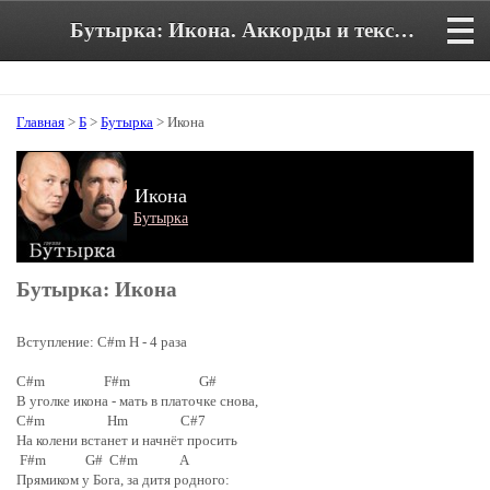
Бутырка: Икона. Аккорды и текст песни
Главная
>
Б
>
Бутырка
> Икона
Икона
Бутырка
Бутырка: Икона
Вступление: C#m H - 4 раза
C#m F#m G#
В уголке икона - мать в платочке снова,
C#m Hm C#7
На колени встанет и начнёт просить
F#m G# C#m A
Прямиком у Бога, за дитя родного: