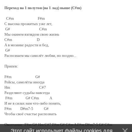
Переход на 1 полутон (на 1 лад) выше (C#m)
C#m F#m
С высока прожитых уже лет,
G# C#m
Мы окинем взглядом свою жизнь
C#m D
А в мозаике радости и бед,
G#
Распознаем мы самолёт любви, но поздно...
Припев:
F#m G#
Рейсы, самолёты иногда
Hm C#7
Разделяют судьбы навсегда
F#m G# C#m A
И не в силах нам что-либо понять,
F#m D#m7-5 G#
Чтобы своё счастье распознать
Окончание: F#m G# Hm C#7 F#m G# C#m A F#m D#m7-5 G# C#m
Этот сайт использует файлы cookies для