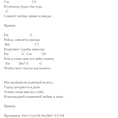
Cm C#
И умчался, будто бы года,
G
Самолёт любви, прямо в никуда
Припев:
Fm G
Рейсы, самолёты иногда
Bm C7
Разделяют судьбы навсегда
Fm G Cm G#
И не в силах нам что-либо понять,
Fm Dm7-5 G
Чтобы своё счастье распознать
Мы пройдём по взлётной полосе,
Город затеряется в дали
Только снова мысли о тебе,
И прошедшей пламенной любви, я знаю...
Припев.
Проигрыш: Fm G Cm G# Fm Dm7-5 G G#