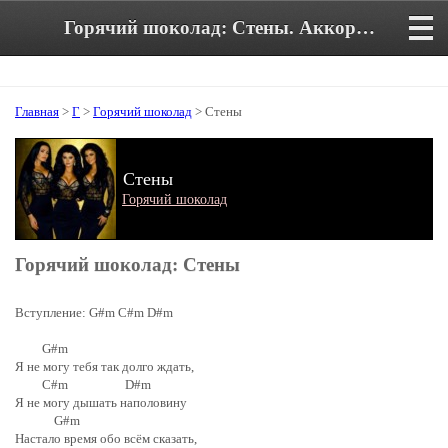
Горячий шоколад: Стены. Аккорды и текст песни
Главная
>
Г
>
Горячий шоколад
> Стены
Стены
Горячий шоколад
Горячий шоколад: Стены
Вступление: G#m C#m D#m
G#m
Я не могу тебя так долго ждать,
C#m D#m
Я не могу дышать наполовину
G#m
Настало время обо всём сказать,