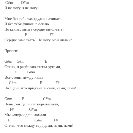
C#m D#m
Я не могу, я не могу
Мне без тебя так трудно начинать,
Я без тебя финал не осилю
Но как заставить сердце замолчать,
E F#
Сердце замолчать? Не могу, мой милый!
Припев:
G#m G#m E
Стены, я разбиваю стены руками,
F# G#m
Все стены между нами
G#m E F#
На сцене, что придумали сами, сами, сами!
G#m E C#m
Вены, как цепи нас переплетали,
F# G#m
Мы каждый день ломали
E C#m F#
Стены, что между сердцами, нами, нами!