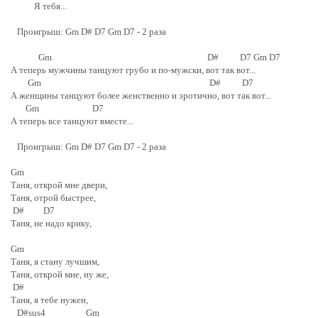
Я тебя...
Проигрыш: Gm D# D7 Gm D7 - 2 раза
Gm D# D7 Gm D7
А теперь мужчины танцуют грубо и по-мужски, вот так вот...
Gm D# D7
А женщины танцуют более женственно и эротично, вот так вот...
Gm D7
А теперь все танцуют вместе...
Проигрыш: Gm D# D7 Gm D7 - 2 раза
Gm
Таня, открой мне двери,
Таня, отрой быстрее,
D# D7
Таня, не надо крику,
Gm
Таня, я стану лучшим,
Таня, открой мне, ну же,
D#
Таня, я тебе нужен,
D#sus4 Gm