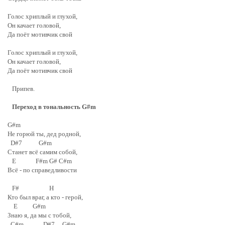
Голос хриплый и глухой,
Он качает головой,
Да поёт мотивчик свой
Голос хриплый и глухой,
Он качает головой,
Да поёт мотивчик свой
Припев.
Переход в тональность G#m
G#m
Не горюй ты, дед родной,
D#7 G#m
Станет всё самим собой,
E F#m G# C#m
Всё - по справедливости
F# H
Кто был враг, а кто - герой,
E G#m
Знаю я, да мы с тобой,
C#m D#7 G#m