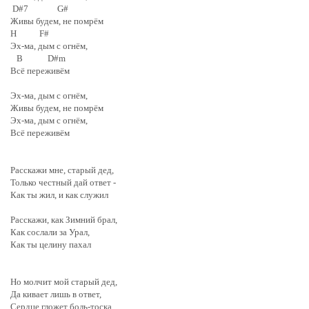
D#7 G#
Живы будем, не помрём
H F#
Эх-ма, дым с огнём,
B D#m
Всё переживём
Эх-ма, дым с огнём,
Живы будем, не помрём
Эх-ма, дым с огнём,
Всё переживём
Расскажи мне, старый дед,
Только честный дай ответ -
Как ты жил, и как служил
Расскажи, как Зимний брал,
Как сослали за Урал,
Как ты целину пахал
Но молчит мой старый дед,
Да кивает лишь в ответ,
Сердце гложет боль-тоска