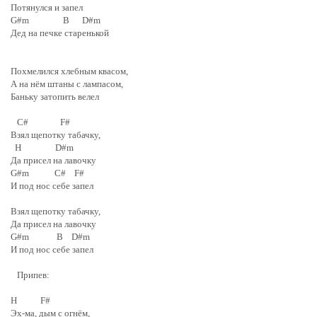
Потянулся и запел
G#m B D#m
Дед на печке старенькой
Похмелился хлебным квасом,
А на нём штаны с лампасом,
Баньку затопить велел
C# F#
Взял щепотку табачку,
H D#m
Да присел на лавочку
G#m C# F#
И под нос себе запел
Взял щепотку табачку,
Да присел на лавочку
G#m B D#m
И под нос себе запел
Припев:
H F#
Эх-ма, дым с огнём,