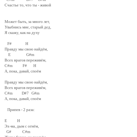
Счастье то, что ты - живой
Может быть, за много лет,
Улыбнись мне, старый дед,
Я скажу, как на духу
F# H
Правду мы свою найдём,
E G#m
Всех врагов переживём,
C#m F# H
А, пока, давай, споём
Правду мы свою найдём,
Всех врагов переживём,
C#m D#7 G#m
А, пока, давай, споём
Припев - 2 раза:
E H
Эх-ма, дым с огнём,
G# C#m