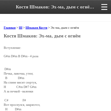
Костя Шмаков: Эх-ма, дым с огнём. Аккорды и текст песни
Главная
>
Ш
>
Шмаков Костя
> Эх-ма, дым с огнём
Костя Шмаков: Эх-ма, дым с огнём
Вступление:
G#m D#m B D#m - 4 раза
D#m
Печка, лавочка, утюг,
B D#m
На спине висит сюртук,
H C#m D#7 G#m
А за печкой - валенки
C# F#
Вот проснулся, закряхтел,
H D#m