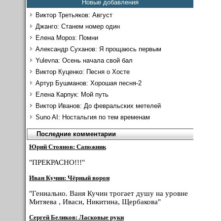
Новые добавления
Виктор Третьяков: Август
Джанго: Станем номер один
Елена Мороз: Помни
Александр Суханов: Я прощаюсь первым
Yulevna: Осень начала свой бал
Виктор Куценко: Песня о Хосте
Артур Бушманов: Хорошая песня-2
Елена Карпук: Мой путь
Виктор Иванов: До февральских метелей
Suno AI: Ностальгия по тем временам
Последние комментарии
Юрий Стоянов: Сапожник
"ПРЕКРАСНО!!!"
Иван Кучин: Чёрный ворон
"Гениально. Ваня Кучин трогает душу на уровне
Митяева , Иваси, Никитина, Щербакова"
Сергей Беликов: Ласковые руки