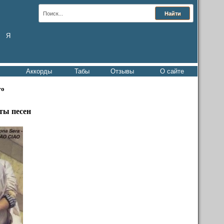
Я
Аккорды
Табы
Отзывы
О сайте
ro
ты песен