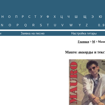
Н
О
П
Р
С
Т
У
Ф
Х
Ц
Ч
Ш
Щ
Э
Ю
N
O
P
Q
R
S
T
U
V
W
Y
Z
0...9
и
Заявка на песню
Настройка гитары
Главная
>
M
> Mau
Mauro: аккорды и текс