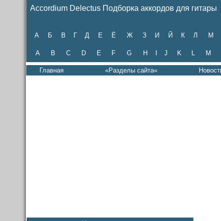
Accordium Delectus Подборка аккордов для гитары
А
Б
В
Г
Д
Е
Ё
Ж
З
И
Й
К
Л
М
A
B
C
D
E
F
G
H
I
J
K
L
M
Главная
«Разделы сайта«
Новост