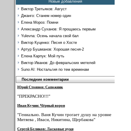
Новые добавления
Виктор Третьяков: Август
Джанго: Станем номер один
Елена Мороз: Помни
Александр Суханов: Я прощаюсь первым
Yulevna: Осень начала свой бал
Виктор Куценко: Песня о Хосте
Артур Бушманов: Хорошая песня-2
Елена Карпук: Мой путь
Виктор Иванов: До февральских метелей
Suno AI: Ностальгия по тем временам
Последние комментарии
Юрий Стоянов: Сапожник
"ПРЕКРАСНО!!!"
Иван Кучин: Чёрный ворон
"Гениально. Ваня Кучин трогает душу на уровне
Митяева , Иваси, Никитина, Щербакова"
Сергей Беликов: Ласковые руки