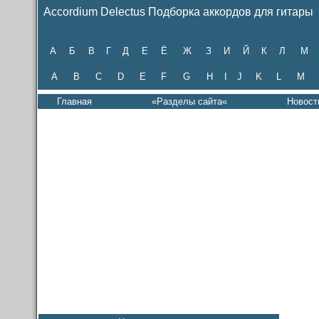
Accordium Delectus Подборка аккордов для гитары
А
Б
В
Г
Д
Е
Ё
Ж
З
И
Й
К
Л
М
A
B
C
D
E
F
G
H
I
J
K
L
M
Главная
«Разделы сайта«
Новост