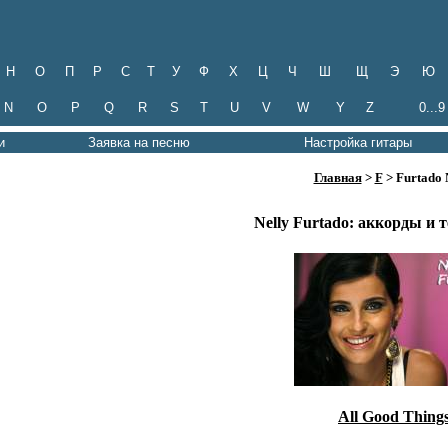
Н
О
П
Р
С
Т
У
Ф
Х
Ц
Ч
Ш
Щ
Э
Ю
N
O
P
Q
R
S
T
U
V
W
Y
Z
0...9
и
Заявка на песню
Настройка гитары
Главная
>
F
> Furtado 
Nelly Furtado: аккорды и 
All Good Thing