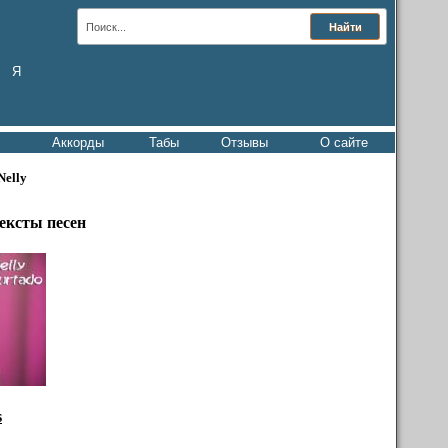
Я
Аккорды
Табы
Отзывы
О сайте
Nelly
тексты песен
s