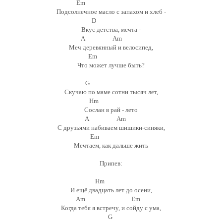
Em
Подсолнечное масло с запахом и хлеб -
D
Вкус детства, мечта -
A Am
Меч деревянный и велосипед,
Em
Что может лучше быть?
G
Скучаю по маме сотни тысяч лет,
Hm
Сослан в рай - лето
A Am
С друзьями набиваем шишики-синяки,
Em
Мечтаем, как дальше жить
Припев:
Hm
И ещё двадцать лет до осени,
Am Em
Когда тебя я встречу, и сойду с ума,
G