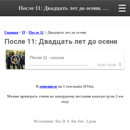
После 11: Двадцать лет до осени. Аккорды и текст песни в тональности Em
Главная
>
П
>
После 11
> Двадцать лет до осени
После 11: Двадцать лет до осени
После 11
- загрузка
00:00
/
00:00
В
оригинале
на 1 тон выше (F#m).
Можно проиграть этими же аккордами, поставив каподастр на 2-ом
ладу
Вступление: Em D A Am Em - 2 раза