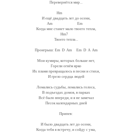
Перевернётся мир...
Hm
И ещё двадцать лет до осени,
Am Em
Когда мне станет мало твоего тепла,
Hm7
Твоего тепла...
Проигрыш: Em D Am Em D A Am
Мои кумиры, которых больше нет,
Горели огнём ярко
Их пламя превращалось в песни и стихи,
И грело сердца людей
Ломались судьбы, ломались голоса,
В подъездах домов, в парках
Всё было впереди, и я не замечал
Песок календарных дней
Припев:
И было двадцать лет до осени,
Когда тебя я встречу, и сойду с ума,