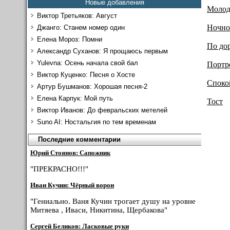
Новые добавления
Молод
Виктор Третьяков: Август
Ночно
Джанго: Станем номер один
Елена Мороз: Помни
По до
Александр Суханов: Я прощаюсь первым
Yulevna: Осень начала свой бал
Портр
Виктор Куценко: Песня о Хосте
Споко
Артур Бушманов: Хорошая песня-2
Елена Карпук: Мой путь
Тост
Виктор Иванов: До февральских метелей
Suno AI: Ностальгия по тем временам
Последние комментарии
Юрий Стоянов: Сапожник
"ПРЕКРАСНО!!!"
Иван Кучин: Чёрный ворон
"Гениально. Ваня Кучин трогает душу на уровне
Митяева , Иваси, Никитина, Щербакова"
Сергей Беликов: Ласковые руки