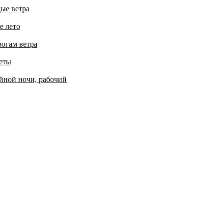
ые ветра
е лето
рогам ветра
еты
йной ночи, рабочий