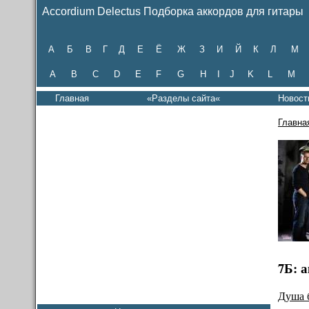
Accordium Delectus Подборка аккордов для гитары
А
Б
В
Г
Д
Е
Ё
Ж
З
И
Й
К
Л
М
A
B
C
D
E
F
G
H
I
J
K
L
M
Главная
«Разделы сайта«
Новост
Главна
7Б: 
Душа 