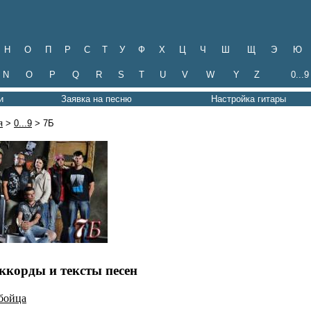
Н
О
П
Р
С
Т
У
Ф
Х
Ц
Ч
Ш
Щ
Э
Ю
N
O
P
Q
R
S
T
U
V
W
Y
Z
0...9
и
Заявка на песню
Настройка гитары
я
>
0...9
> 7Б
аккорды и тексты песен
бойца