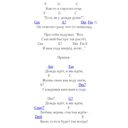
F G C
Как-то я спросил отца:
F G C
"Есть ли у дождя душа?",
Gm
A7
Dm
Fm
G
Он ответил сразу что-то невпопад
Про себя подумал: "Вот,
Сын мой быстро так растёт,
Gm A7 Dm Fm E
И мои года вперёд летят..."
Припев:
Am
Em
Дождь идёт, и мы идём,
F C
Жизнь свою как воду пьём,
A7
Dm7
Складывая капельки в года
Dm7
G7
Дождь идёт, и мы идём,
Cmaj7
F
Любим, верим, счастья ждём -
Dm6
E
Было, есть и будет так всегда!