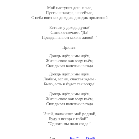
Мой наступит день и час,
Пусть не завтра, не сейчас,
С неба вниз как дождик, дождик проливной
Есть ли у дождя душа?
Сынок отвечает: "Да!
Правда, пап, он как и я живой! "
Припев:
Дождь идёт, и мы идём,
Жизнь свою как воду пьём,
Складывая капельки в года
Дождь идёт, и мы идём,
Любим, верим, счастья ждём -
Было, есть и будет так всегда!
Дождь идёт, и мы идём,
Жизнь свою как воду пьём,
Складывая капельки в года
"Знай, мальчишка мой родной,
Буду я всегда с тобой" -
"Одного мы поля ягода!"
Am
Em/G
Dm/F