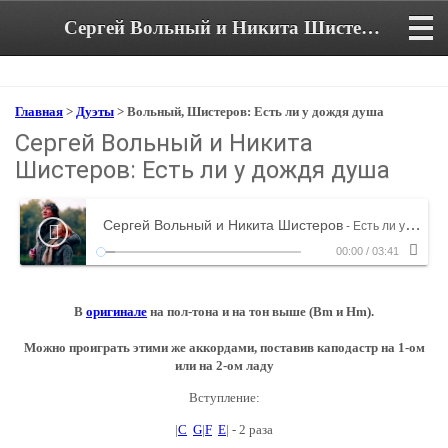
Сергей Вольный и Никита Шистеров: Есть ли у дождя душа. Аккорды и текст песни в тональности Am
Главная
>
Дуэты
> Вольный, Шистеров: Есть ли у дождя душа
Сергей Вольный и Никита
Шистеров: Есть ли у дождя душа
Сергей Вольный и Никита Шистеров
- Есть ли у дождя душа
00:00
/
03:41
В
оригинале
на пол-тона и на тон выше (Bm и Hm).
Можно проиграть этими же аккордами, поставив каподастр на 1-ом
или на 2-ом ладу
Вступление:
|
C
G
|
F
E
| - 2 раза