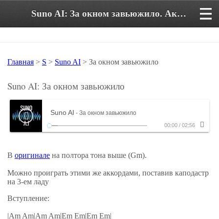
Suno AI: За окном завьюжило. Аккорды и текст песни в тональности Em
Главная
>
S
>
Suno AI
> За окном завьюжило
Suno AI: За окном завьюжило
Suno AI
- За окном завьюжило
00:00
/
02:56
В
оригинале
на полтора тона выше (Gm).
Можно проиграть этими же аккордами, поставив каподастр
на 3-ем ладу
Вступление:
|Am Am|Am Am|Em Em|Em Em|