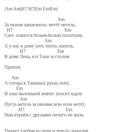
|Am Am|H7 H7|Em Em|Em|
Am
За окном завьюжило, метёт метель,
H7 Em
Снег ложится белым-белым полотном,
Am
А у нас в дому уют, тепло, капель,
H7 Em
В доме Лена, я и Таня за столом
Припев:
Am
А гитара в Таниных руках поёт,
Em
И наш маленький ковчег уносит вдаль
Am
Пусть метель за окнами всю ночь метёт,
H7 Em
Нам втроём с друзьями ничего не жаль
Пахнет хлебом из печи и чем-то дорогим,