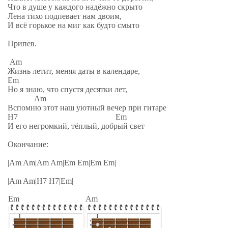
Что в душе у каждого надёжно скрыто
Лена тихо подпевает нам двоим,
И всё горькое на миг как будто смыто
Припев.
Am
Жизнь летит, меняя даты в календаре,
Em
Но я знаю, что спустя десятки лет,
Am
Вспомню этот наш уютный вечер при гитаре
H7 Em
И его негромкий, тёплый, добрый свет
Окончание:
|Am Am|Am Am|Em Em|Em Em|
|Am Am|H7 H7|Em|
Em
Am