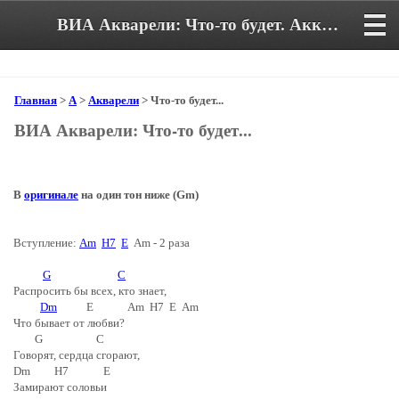
ВИА Акварели: Что-то будет. Аккорды и текст песни в тональности Am
Главная
>
А
>
Акварели
> Что-то будет...
ВИА Акварели: Что-то будет...
В
оригинале
на один тон ниже (Gm)
Вступление:
Am
H7
E
Am - 2 раза
G
C
Распросить бы всех, кто знает,
Dm
E Am H7 E Am
Что бывает от любви?
G C
Говорят, сердца сгорают,
Dm H7 E
Замирают соловьи