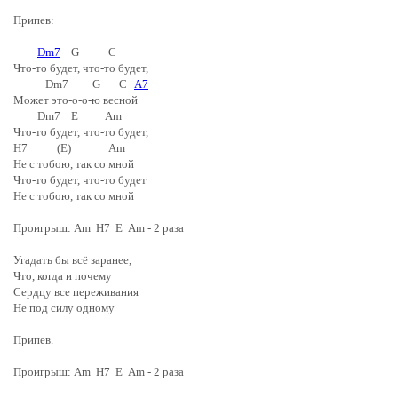
Припев:
Dm7
G C
Что-то будет, что-то будет,
Dm7 G C
A7
Может это-o-o-ю весной
Dm7 E Am
Что-то будет, что-то будет,
H7 (E) Am
Не с тобою, так со мной
Что-то будет, что-то будет
Не с тобою, так со мной
Проигрыш: Am H7 E Am - 2 раза
Угадать бы всё заранее,
Что, когда и почему
Сердцу все переживания
Не под силу одному
Припев.
Проигрыш:
Am H7 E Am
- 2 раза