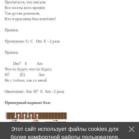
Прочитал я, что писали
Все поэты всех времён
Так дуэли доконали,
Кто в красавиц был влюблён!
Припев.
Проигрыш: G C Dm E - 2 раза
Припев.
Dm7 E Am
Что-то будет, что-то будет,
H7 (E) Am
Не с тобою, так со мной
Окончание:
Am H7 E Am
- 2 раза
Примерный вариант боя:
Этот сайт использует файлы cookies для
более комфортной работы пользователя.