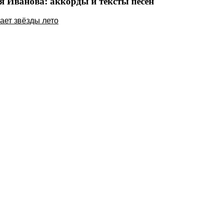
я Иванова: аккорды и тексты песен
ает звёзды лето