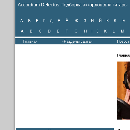
Accordium Delectus Подборка аккордов для гитары
А
Б
В
Г
Д
Е
Ё
Ж
З
И
Й
К
Л
М
A
B
C
D
E
F
G
H
I
J
K
L
M
Главная
«Разделы сайта«
Новост
Главна