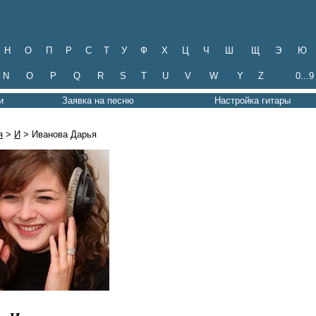
Н
О
П
Р
С
Т
У
Ф
Х
Ц
Ч
Ш
Щ
Э
Ю
N
O
P
Q
R
S
T
U
V
W
Y
Z
0...9
и
Заявка на песню
Настройка гитары
я
>
И
> Иванова Дарья