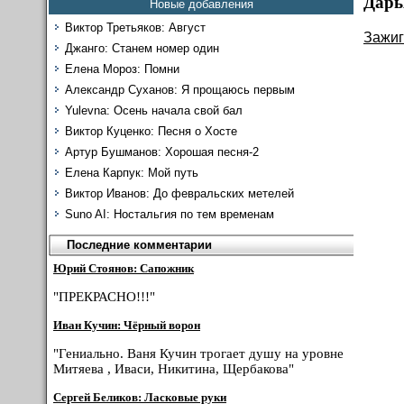
Дарь
Новые добавления
Виктор Третьяков: Август
Зажиг
Джанго: Станем номер один
Елена Мороз: Помни
Александр Суханов: Я прощаюсь первым
Yulevna: Осень начала свой бал
Виктор Куценко: Песня о Хосте
Артур Бушманов: Хорошая песня-2
Елена Карпук: Мой путь
Виктор Иванов: До февральских метелей
Suno AI: Ностальгия по тем временам
Последние комментарии
Юрий Стоянов: Сапожник
"ПРЕКРАСНО!!!"
Иван Кучин: Чёрный ворон
"Гениально. Ваня Кучин трогает душу на уровне
Митяева , Иваси, Никитина, Щербакова"
Сергей Беликов: Ласковые руки