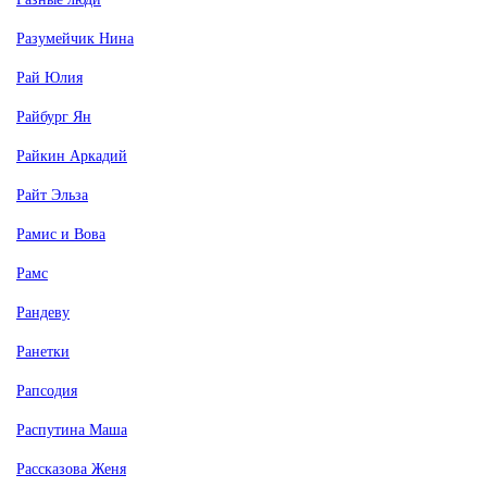
Разумейчик Нина
Рай Юлия
Райбург Ян
Райкин Аркадий
Райт Эльза
Рамис и Вова
Рамс
Рандеву
Ранетки
Рапсодия
Распутина Маша
Рассказова Женя