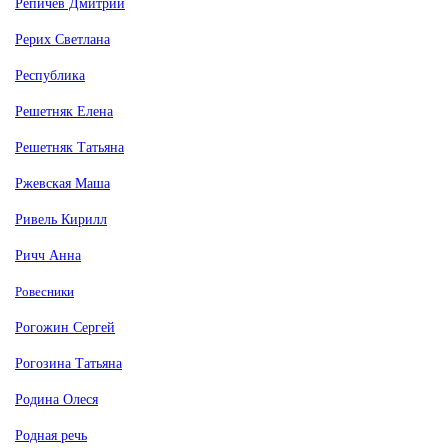
Репичев Дмитрий
Рерих Светлана
Республика
Решетняк Елена
Решетняк Татьяна
Ржевская Маша
Ривель Кирилл
Ричч Анна
Ровесники
Рогожин Сергей
Рогозина Татьяна
Родина Олеся
Родная речь