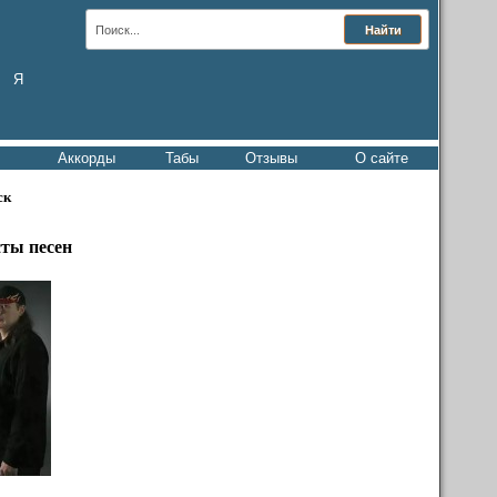
Я
Аккорды
Табы
Отзывы
О сайте
ск
сты песен