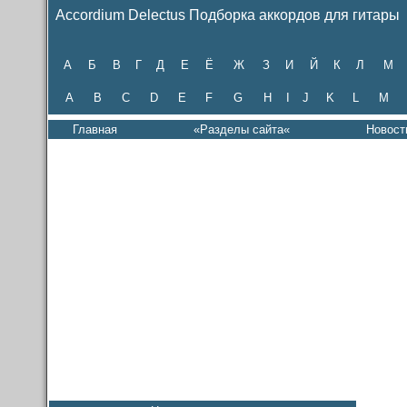
Accordium Delectus Подборка аккордов для гитары
А
Б
В
Г
Д
Е
Ё
Ж
З
И
Й
К
Л
М
A
B
C
D
E
F
G
H
I
J
K
L
M
Главная
«Разделы сайта«
Новост