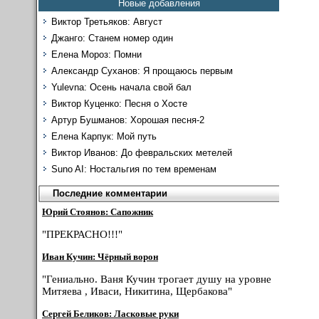
Новые добавления
Виктор Третьяков: Август
Джанго: Станем номер один
Елена Мороз: Помни
Александр Суханов: Я прощаюсь первым
Yulevna: Осень начала свой бал
Виктор Куценко: Песня о Хосте
Артур Бушманов: Хорошая песня-2
Елена Карпук: Мой путь
Виктор Иванов: До февральских метелей
Suno AI: Ностальгия по тем временам
Последние комментарии
Юрий Стоянов: Сапожник
"ПРЕКРАСНО!!!"
Иван Кучин: Чёрный ворон
"Гениально. Ваня Кучин трогает душу на уровне
Митяева , Иваси, Никитина, Щербакова"
Сергей Беликов: Ласковые руки