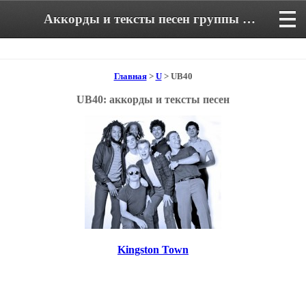
Аккорды и тексты песен группы UB40
Главная
>
U
> UB40
UB40: аккорды и тексты песен
Kingston Town