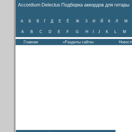
Accordium Delectus Подборка аккордов для гитары
А
Б
В
Г
Д
Е
Ё
Ж
З
И
Й
К
Л
М
A
B
C
D
E
F
G
H
I
J
K
L
M
Главная
«Разделы сайта«
Новост