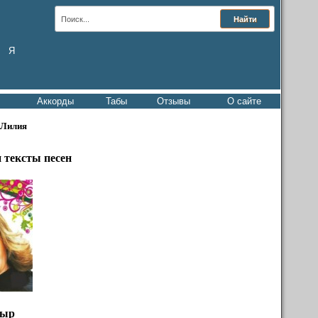
Я
Аккорды
Табы
Отзывы
О сайте
 Лилия
 тексты песен
дыр