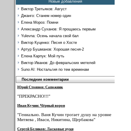
Новые добавления
Виктор Третьяков: Август
Джанго: Станем номер один
Елена Мороз: Помни
Александр Суханов: Я прощаюсь первым
Yulevna: Осень начала свой бал
Виктор Куценко: Песня о Хосте
Артур Бушманов: Хорошая песня-2
Елена Карпук: Мой путь
Виктор Иванов: До февральских метелей
Suno AI: Ностальгия по тем временам
Последние комментарии
Юрий Стоянов: Сапожник
"ПРЕКРАСНО!!!"
Иван Кучин: Чёрный ворон
"Гениально. Ваня Кучин трогает душу на уровне
Митяева , Иваси, Никитина, Щербакова"
Сергей Беликов: Ласковые руки