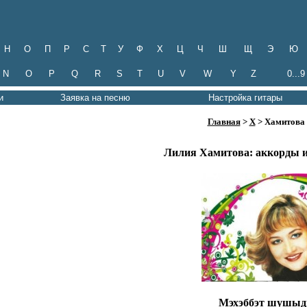
Н
О
П
Р
С
Т
У
Ф
Х
Ц
Ч
Ш
Щ
Э
Ю
N
O
P
Q
R
S
T
U
V
W
Y
Z
0...9
и
Заявка на песню
Настройка гитары
Главная
>
Х
> Хамитова
Лилия Хамитова: аккорды и
Мэхэббэт шушы