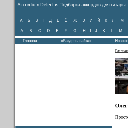
Accordium Delectus Подборка аккордов для гитары
А
Б
В
Г
Д
Е
Ё
Ж
З
И
Й
К
Л
М
A
B
C
D
E
F
G
H
I
J
K
L
M
Главная
«Разделы сайта«
Новост
Главная
Олег
Просто