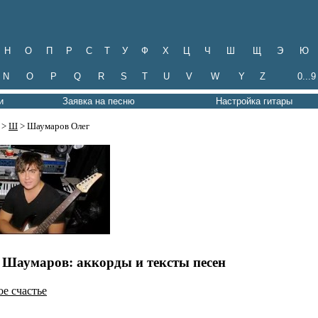
Н
О
П
Р
С
Т
У
Ф
Х
Ц
Ч
Ш
Щ
Э
Ю
N
O
P
Q
R
S
T
U
V
W
Y
Z
0...9
и
Заявка на песню
Настройка гитары
>
Ш
> Шаумаров Олег
 Шаумаров: аккорды и тексты песен
е счастье