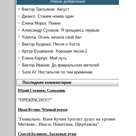
Новые добавления
Виктор Третьяков: Август
Джанго: Станем номер один
Елена Мороз: Помни
Александр Суханов: Я прощаюсь первым
Yulevna: Осень начала свой бал
Виктор Куценко: Песня о Хосте
Артур Бушманов: Хорошая песня-2
Елена Карпук: Мой путь
Виктор Иванов: До февральских метелей
Suno AI: Ностальгия по тем временам
Последние комментарии
Юрий Стоянов: Сапожник
"ПРЕКРАСНО!!!"
Иван Кучин: Чёрный ворон
"Гениально. Ваня Кучин трогает душу на уровне
Митяева , Иваси, Никитина, Щербакова"
Сергей Беликов: Ласковые руки