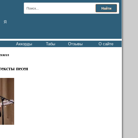
Я
Аккорды
Табы
Отзывы
О сайте
нхилл
тексты песен