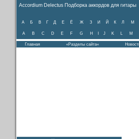
Accordium Delectus Подборка аккордов для гитары
А
Б
В
Г
Д
Е
Ё
Ж
З
И
Й
К
Л
М
A
B
C
D
E
F
G
H
I
J
K
L
M
Главная
«Разделы сайта«
Новост