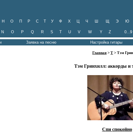
Н
О
П
Р
С
Т
У
Ф
Х
Ц
Ч
Ш
Щ
Э
Ю
N
O
P
Q
R
S
T
U
V
W
Y
Z
0...9
и
Заявка на песню
Настройка гитары
Главная
>
Т
> Тэм Гри
Тэм Гринхилл: аккорды и 
Спи спокойно