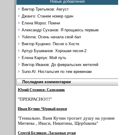
Новые добавления
Виктор Третьяков: Август
Джанго: Станем номер один
Елена Мороз: Помни
Александр Суханов: Я прощаюсь первым
Yulevna: Осень начала свой бал
Виктор Куценко: Песня о Хосте
Артур Бушманов: Хорошая песня-2
Елена Карпук: Мой путь
Виктор Иванов: До февральских метелей
Suno AI: Ностальгия по тем временам
Последние комментарии
Юрий Стоянов: Сапожник
"ПРЕКРАСНО!!!"
Иван Кучин: Чёрный ворон
"Гениально. Ваня Кучин трогает душу на уровне
Митяева , Иваси, Никитина, Щербакова"
Сергей Беликов: Ласковые руки