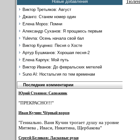
Тюлен
Новые добавления
Виктор Третьяков: Август
Джанго: Станем номер один
Елена Мороз: Помни
Александр Суханов: Я прощаюсь первым
Yulevna: Осень начала свой бал
Виктор Куценко: Песня о Хосте
Артур Бушманов: Хорошая песня-2
Елена Карпук: Мой путь
Виктор Иванов: До февральских метелей
Suno AI: Ностальгия по тем временам
Последние комментарии
Юрий Стоянов: Сапожник
"ПРЕКРАСНО!!!"
Иван Кучин: Чёрный ворон
"Гениально. Ваня Кучин трогает душу на уровне
Митяева , Иваси, Никитина, Щербакова"
Сергей Беликов: Ласковые руки