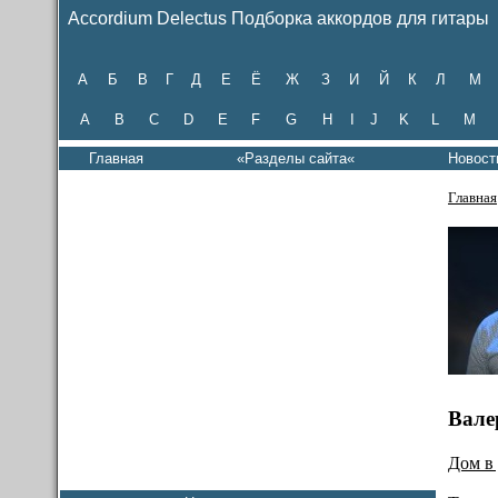
Accordium Delectus Подборка аккордов для гитары
А
Б
В
Г
Д
Е
Ё
Ж
З
И
Й
К
Л
М
A
B
C
D
E
F
G
H
I
J
K
L
M
Главная
«Разделы сайта«
Новост
Главная
Вале
Дом в