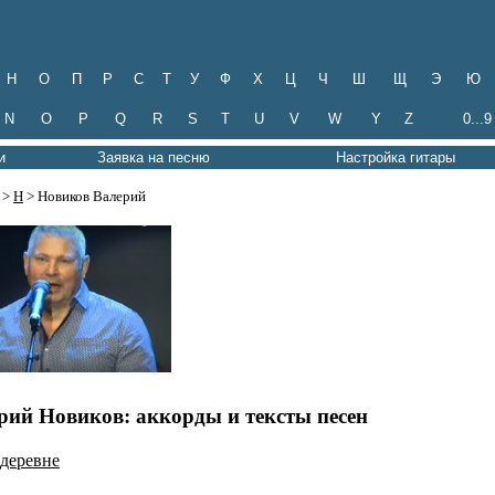
Н
О
П
Р
С
Т
У
Ф
Х
Ц
Ч
Ш
Щ
Э
Ю
N
O
P
Q
R
S
T
U
V
W
Y
Z
0...9
и
Заявка на песню
Настройка гитары
>
Н
> Новиков Валерий
рий Новиков: аккорды и тексты песен
 деревне