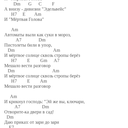
Dm G C F
А внизу - дивизии "Эдельвейс"
H7 E Am
И "Мёртвая Голова"
Am
Автоматы выли как суки в мороз,
A7 Dm
Пистолеты били в упор,
Dm Am
И мёртвое солнце сквозь стропы берёз
H7 E Gm A7
Мешало вести разговор
Dm Am
И мёртвое солнце сквозь стропы берёз
H7 E Am
Мешало вести разговор
Am
И крикнул господь: "Эй же вы, ключари,
A7 Dm
Отворите-ка двери в сад!
Dm
Даю приказ: от зари до зари
E7