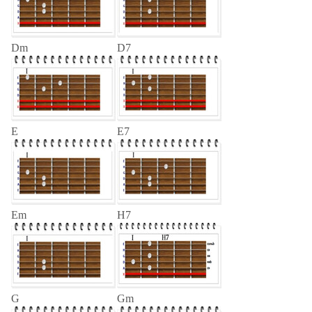
Dm
D7
E
E7
Em
H7
G
Gm