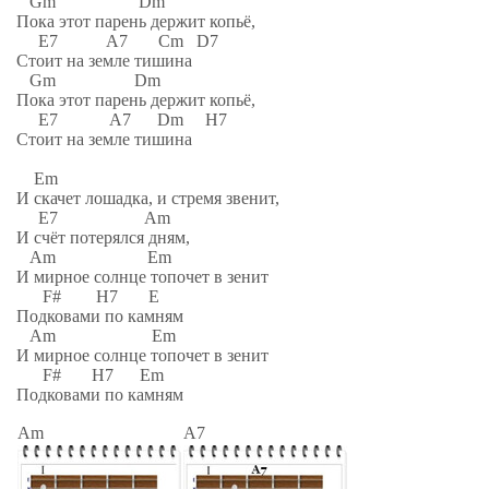
Gm Dm
Пока этот парень держит копьё,
E7 A7 Cm D7
Стоит на земле тишина
Gm Dm
Пока этот парень держит копьё,
E7 A7 Dm H7
Стоит на земле тишина
Em
И скачет лошадка, и стремя звенит,
E7 Am
И счёт потерялся дням,
Am Em
И мирное солнце топочет в зенит
F# H7 E
Подковами по камням
Am Em
И мирное солнце топочет в зенит
F# H7 Em
Подковами по камням
Am
A7