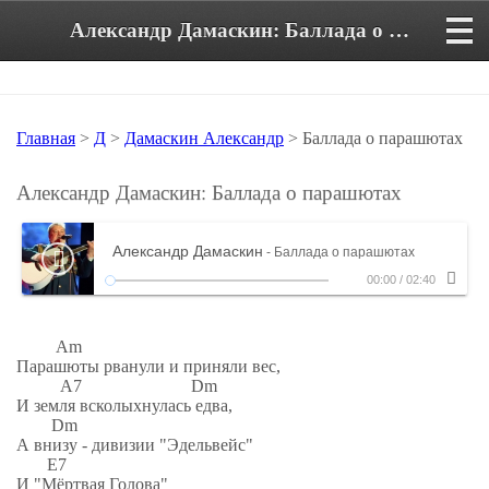
Александр Дамаскин: Баллада о парашютах. Аккорды и текст песни
Главная
>
Д
>
Дамаскин Александр
> Баллада о парашютах
Александр Дамаскин: Баллада о парашютах
Александр Дамаскин
- Баллада о парашютах
00:00
/
02:40
Am
Парашюты рванули и приняли вес,
A7 Dm
И земля всколыхнулась едва,
Dm
А внизу - дивизии "Эдельвейс"
E7
И "Мёртвая Голова"