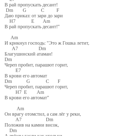
В рай пропускать десант!
Dm G C F
Даю приказ: от зари до зари
H7 E Am
В рай пропускать десант!"
Am
И крикнул господь: "Это ж Гошка летит,
A7 Dm
Благушинский атаман!
Dm
Череп пробит, парашют горит,
E7
В крови его автомат
Dm G C F
Череп пробит, парашют горит,
H7 E Am
В крови его автомат"
Am
Он врагу отомстил, а сам лёг у реки,
A7 Dm
Положив на камни висок,
Dm
А звёзды гасли как угольки