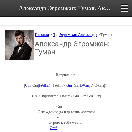
Александр Эгромжан: Туман. Аккорды и текст песни
Главная
>
Э
>
Эгромжан Александр
> Туман
Александр Эгромжан:
Туман
Вступление:
|
Cm
Cm|
F#dim7
F#dim7|
Gm
Gm|
D#maj7
D#maj7|
|Cm Cm|F#dim7 F#dim7|Gm Gm|Gm Gm|
Gm
С жаждой чуда и детским азартом
Cm
Строю к тебе мосты,
Cm6