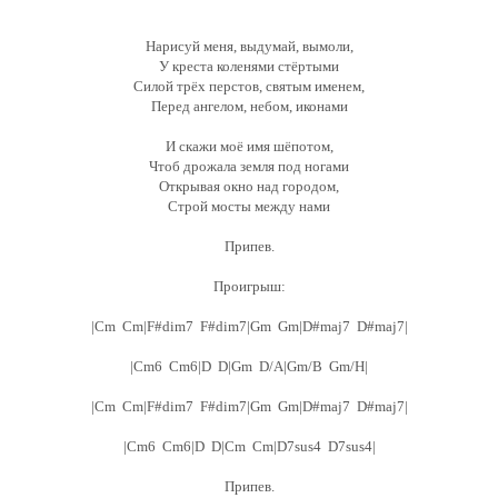
Нарисуй меня, выдумай, вымоли,
У креста коленями стёртыми
Силой трёх перстов, святым именем,
Перед ангелом, небом, иконами
И скажи моё имя шёпотом,
Чтоб дрожала земля под ногами
Открывая окно над городом,
Строй мосты между нами
Припев.
Проигрыш:
|Cm Cm|F#dim7 F#dim7|Gm Gm|D#maj7 D#maj7|
|Cm6 Cm6|D D|Gm D/A|Gm/B Gm/H|
|Cm Cm|F#dim7 F#dim7|Gm Gm|D#maj7 D#maj7|
|Cm6 Cm6|D D|Cm Cm|D7sus4 D7sus4|
Припев.