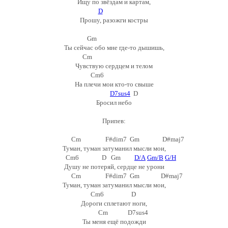
Ищу по звёздам и картам,
D
Прошу, разожги костры
Gm
Ты сейчас обо мне где-то дышишь,
Cm
Чувствую сердцем и телом
Cm6
На плечи мои кто-то свыше
D7sus4
D
Бросил небо
Припев:
Cm F#dim7 Gm D#maj7
Туман, туман затуманил мысли мои,
Cm6 D Gm
D/A
Gm/B
G/H
Душу не потеряй, сердце не урони
Cm F#dim7 Gm D#maj7
Туман, туман затуманил мысли мои,
Cm6 D
Дороги сплетают ноги,
Cm D7sus4
Ты меня ещё подожди