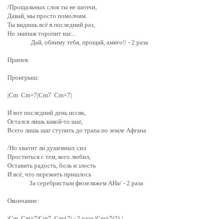
/Прощальных слов ты не шепчи,
Давай, мы просто помолчим.
Ты видишь всё в последний раз,
Но экипаж торопит нас...
Дай, обниму тебя, прощай, амиго!/ - 2 раза
Припев.
Проигрыш:
|Cm Cm+7|Cm7 Cm+7|
И вот последний день иссяк,
Остался лишь какой-то шаг,
Всего лишь шаг ступить до трапа по земле Афгана
/Но хватит ли душевных сил
Проститься с тем, кого любил,
Оставить радость, боль и злость
И всё, что пережить пришлось
За серебристым фюзеляжем АНа/ - 2 раза
Окончание:
|Cm Cm+7|Cm7 Cm+7| - 2 раза |
Cm+7(2)
|