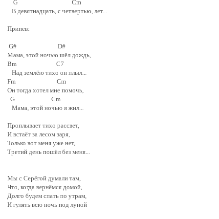
G Cm
В девятнадцать, с четвертью, лет...
Припев:
G# D#
Мама, этой ночью шёл дождь,
Bm C7
Над землёю тихо он плыл...
Fm Cm
Он тогда хотел мне помочь,
G Cm
Мама, этой ночью я жил...
Проплывает тихо рассвет,
И встаёт за лесом заря,
Только вот меня уже нет,
Третий день пошёл без меня...
Мы с Серёгой думали там,
Что, когда вернёмся домой,
Долго будем спать по утрам,
И гулять всю ночь под луной