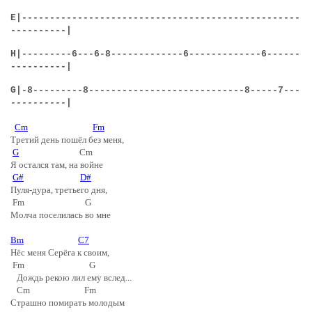
E|--------------------------------------------------
----------|
H|---------6---6-8-------------6-------------6------
----------|
G|-8---------8----------------------------8-----7---
----------|
Cm
Fm
Третий день пошёл без меня,
G
Cm
Я остался там, на войне
G#
D#
Пуля-дура, третьего дня,
Fm G
Молча поселилась во мне
Bm
C7
Нёс меня Серёга к своим,
Fm G
Дождь рекою лил ему вслед...
Cm Fm
Страшно помирать молодым