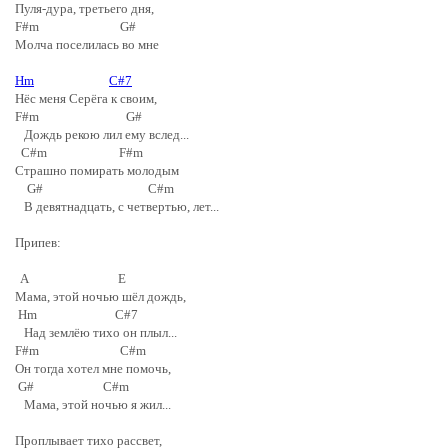
Пуля-дура, третьего дня,
F#m G#
Молча поселилась во мне
Hm
C#7
Нёс меня Серёга к своим,
F#m G#
Дождь рекою лил ему вслед...
C#m F#m
Страшно помирать молодым
G# C#m
В девятнадцать, с четвертью, лет...
Припев:
A E
Мама, этой ночью шёл дождь,
Hm C#7
Над землёю тихо он плыл...
F#m C#m
Он тогда хотел мне помочь,
G# C#m
Мама, этой ночью я жил...
Проплывает тихо рассвет,