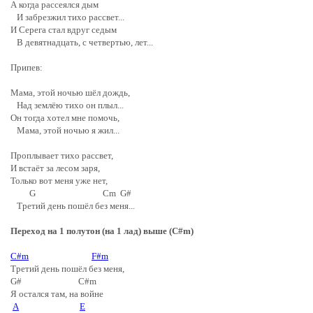
А когда рассеялся дым
И забрезжил тихо рассвет...
И Серега стал вдруг седым
В девятнадцать, с четвертью, лет...
Припев:
Мама, этой ночью шёл дождь,
Над землёю тихо он плыл...
Он тогда хотел мне помочь,
Мама, этой ночью я жил...
Проплывает тихо рассвет,
И встаёт за лесом заря,
Только вот меня уже нет,
G Cm G#
Третий день пошёл без меня...
Переход на 1 полутон (на 1 лад) выше (C#m)
C#m
F#m
Третий день пошёл без меня,
G# C#m
Я остался там, на войне
A
E