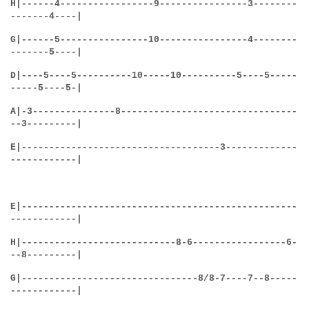
H
|------4-----------------9----------------3--------
-------4----|
G
|------5----------------10----------------4--------
-------5----|
D
|----5----5----------10-----10----------5----5-----
-----5----5-|
A
|-3---------------8--------------------------------
--3---------|
E
|------------------------------------3-------------
------------|
E
|--------------------------------------------------
------------|
H
|----------------------------8-6-----------------6-
--8---------|
G
|--------------------------------8/8-7----7--8-----
------------|