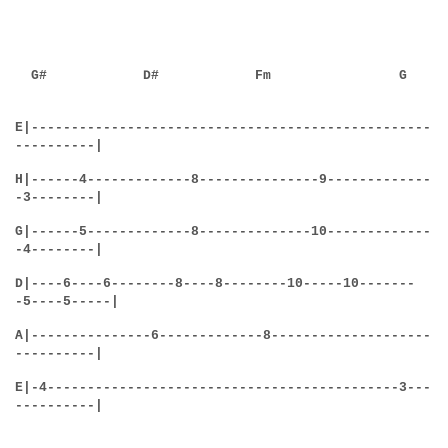
G# D# Fm G
E
|------------------------------
-
--------------
-
----
----------|
H
|------4----------
-
--8--------
-
------9-------
-
-----
-3--------|
G
|------5---------
-
---8-------
-
------10------
-
------
-4--------|
D
|----6----6-----
-
--8----8---
-
----10-----10-
-
-----
-5----5-----|
A
|--------------
-
6----------
-
--8---
-
----------------
----------|
E
|-4-----------------
-
-----------
--
-------------3---
----------|