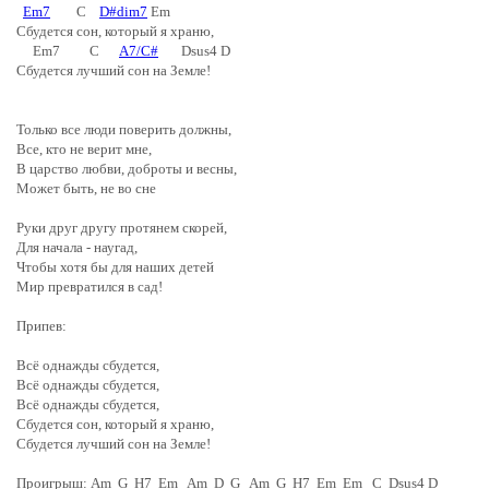
Em7
C
D#dim7
Em
Сбудется сон, который я храню,
Em7 C
A7/C#
Dsus4 D
Сбудется лучший сон на Земле!
Только все люди поверить должны,
Все, кто не верит мне,
В царство любви, доброты и весны,
Может быть, не во сне
Руки друг другу протянем скорей,
Для начала - наугад,
Чтобы хотя бы для наших детей
Мир превратился в сад!
Припев:
Всё однажды сбудется,
Всё однажды сбудется,
Всё однажды сбудется,
Сбудется сон, который я храню,
Сбудется лучший сон на Земле!
Проигрыш: Am G H7 Em Am D G Am G H7 Em Em C Dsus4 D