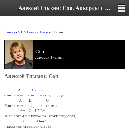
Алексей Глызин: Сон. Аккорды и текст песни
Главная
>
Г
>
Глызин Алексей
> Сон
Сон
Алексей Глызин
Алексей Глызин: Сон
Am
G
H7
Em
Снится мне сон который год подряд,
Am
D
G
Снится мне сон, один и тот же сон
Am G H7 Em
Мир в этом сне похож на яркий звездопад,
C
Dsus4
D
Радостным светом он озарён