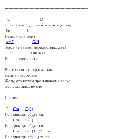
-------------------------------------------------------------------
G D
Снится мне сад, полный птиц и детей,
Em C
Песня у них одна
Am7
G/H
Здесь не бывает нерадостных дней,
C Dsus4 D
Вечная здесь весна
Все говорят на одном языке,
Делятся небом все
Жаль, что потом просыпаюсь в тоске -
Это ведь лишь во сне
Припев:
C
Cm
G(3)
Но однажды сбудется,
C Cm G(3)
Но однажды сбудется,
C Cm G(3)
H7(2)
Em
Но однажды сбу---дет--ся,