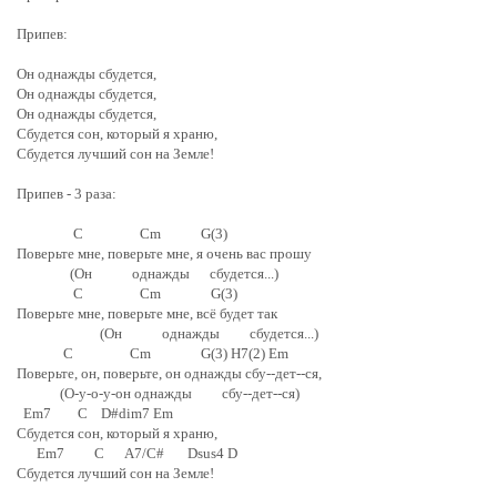
Припев:
Он однажды сбудется,
Он однажды сбудется,
Он однажды сбудется,
Сбудется сон, который я храню,
Сбудется лучший сон на Земле!
Припев - 3 раза:
C Cm G(3)
Поверьте мне, поверьте мне, я очень вас прошу
(Он однажды сбудется...)
C Cm G(3)
Поверьте мне, поверьте мне, всё будет так
(Он однажды сбудется...)
C Cm G(3) H7(2) Em
Поверьте, он, поверьте, он однажды сбу--дет--ся,
(О-у-о-у-он однажды сбу--дет--ся)
Em7 C D#dim7 Em
Сбудется сон, который я храню,
Em7 C A7/C# Dsus4 D
Сбудется лучший сон на Земле!