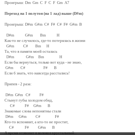
Проигрыш: Dm Gm C F C F Gm A7
Переход на 1 полутон (на 1 лад) выше (D#m)
Проигрыш: D#m G#m C# F# C# F# G#m B
D#m G#m Bm H
Как-то не случилось, где-то потерялась в жизни
G#m C# Bm H
Та, что в памяти моей осталась
D#m G#m Bm H
Если бы вернуться, только вот куда - не знаю,
G#m C# F# B
Если б знать, что навсегда расстались!
Припев - 2 раза:
D#m G#m C# F#
Стынут губы холодом обид,
C# F# G#m B
Знакомые слова непонятны стали
D#m G#m C# F#
Кто-то вспомнит, а кто-то не простит,
C# F# G#m B
А время отзвонит в колокол хрустальный...