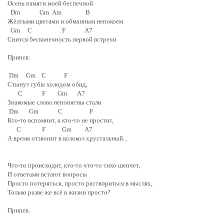
Осень памяти моей беспечной
Dm Gm Am B
Жёлтыми цветами и обманным непокоем
Gm C F A7
Снится бесконечность первой встречи
Припев:
Dm Gm C F
Стынут губы холодом обид,
C F Gm A7
Знакомые слова непонятны стали
Dm Gm C F
Кто-то вспомнит, а кто-то не простит,
C F Gm A7
А время отзвонит в колокол хрустальный...
Что-то происходит, кто-то что-то тихо шепчет,
И ответами встают вопросы
Просто потеряться, просто раствориться в мыслях,
Только разве же всё в жизни просто?
Припев.