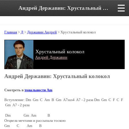
Андрей Державин: Хрустальный колокол. Аккорды и текст песни
Главная
>
Д
>
Державин Андрей
> Хрустальный колокол
Хрустальный колокол
Андрей Державин
Андрей Державин: Хрустальный колокол
Смотреть в
тональности Am
Вступление: Dm Gm C Am B Gm A7sus4 A7 - 2 раза Dm Gm C F C F
Gm A7 - 2 раза
Dm Gm Am B
Отцвела мечтами и рассыпала тоскою
Gm C Am B