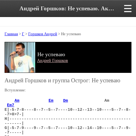
Андрей Горшков: Не успеваю. Аккорды и текст песни
Главная
>
Г
>
Горшков Андрей
> Не успеваю
Не успеваю
Андрей Горшков
Андрей Горшков и группа Острог: Не успеваю
Вступление:
Am
Em
Dm
Am
Em7
E
|-5-7-8----8--7--5--7----10--12--13--10----5--7--8-
-7>8>7-|
H
|--------------------------------------------------
-------|
G
|-5-7-9----9--7--5--7----10--12--14--10----5--7--9-
-7-----|