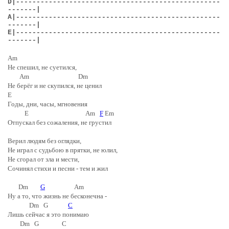
D
|--------------------------------------------------
-------|
A
|--------------------------------------------------
-------|
E
|--------------------------------------------------
-------|
Am
Не спешил, не суетился,
Am Dm
Не берёг и не скупился, не ценил
E
Годы, дни, часы, мгновения
E Am
F
Em
Отпускал без сожаления, не грустил
Верил людям без оглядки,
Не играл с судьбою в прятки, не юлил,
Не сгорал от зла и мести,
Сочинял стихи и песни - тем и жил
Dm
G
Am
Ну а то, что жизнь не бесконечна -
Dm G
C
Лишь сейчас я это понимаю
Dm G C