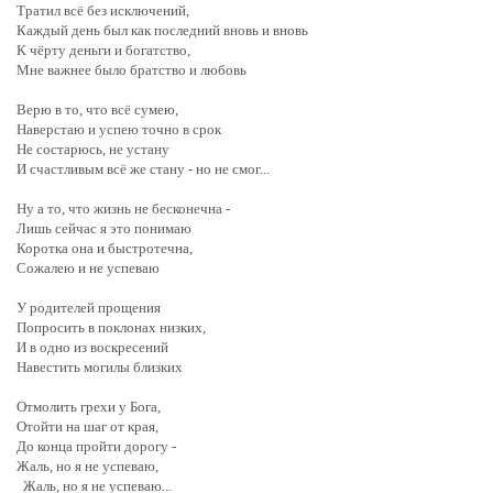
Тратил всё без исключений,
Каждый день был как последний вновь и вновь
К чёрту деньги и богатство,
Мне важнее было братство и любовь
Верю в то, что всё сумею,
Наверстаю и успею точно в срок
Не состарюсь, не устану
И счастливым всё же стану - но не смог...
Ну а то, что жизнь не бесконечна -
Лишь сейчас я это понимаю
Коротка она и быстротечна,
Сожалею и не успеваю
У родителей прощения
Попросить в поклонах низких,
И в одно из воскресений
Навестить могилы близких
Отмолить грехи у Бога,
Отойти на шаг от края,
До конца пройти дорогу -
Жаль, но я не успеваю,
Жаль, но я не успеваю...