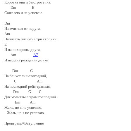
Коротка она и быстротечна,
Dm E
Сожалею и не успеваю
Dm
Излечиться от недуга,
Am
Написать письмо в три строчки
E
И на похороны друга,
Am
A7
И на день рождения дочки
Dm G
На банкет ли новогодний,
C Am
На последний рейс трамвая,
Dm G C
Для молитвы в храм господний -
Em Am
Жаль, но я не успеваю,
Жаль, но я не успеваю...
Проигрыш=Вступление