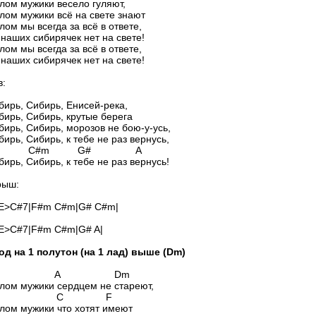
лом мужики весело гуляют,
лом мужики всё на свете знают
лом мы всегда за всё в ответе,
наших сибирячек нет на свете!
лом мы всегда за всё в ответе,
наших сибирячек нет на свете!
в:
бирь, Сибирь, Енисей-река,
бирь, Сибирь, крутые берега
бирь, Сибирь, морозов не бою-у-усь,
бирь, Сибирь, к тебе не раз вернусь,
m C#m G# A
бирь, Сибирь, к тебе не раз вернусь!
рыш:
H E>C#7|F#m C#m|G# C#m|
 E>C#7|F#m C#m|G# A|
од на 1 полутон (на 1 лад) выше (Dm)
m A Dm
лом мужики сердцем не стареют,
 C F
лом мужики что хотят имеют