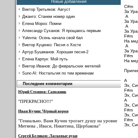
Новые добавления
C
Виктор Третьяков: Август
За Ура
A
Джанго: Станем номер один
За Ура
Елена Мороз: Помни
A
Александр Суханов: Я прощаюсь первым
За Ура
F#
Yulevna: Осень начала свой бал
На мед
Виктор Куценко: Песня о Хосте
A
За Ура
Артур Бушманов: Хорошая песня-2
F#
Елена Карпук: Мой путь
На мед
Виктор Иванов: До февральских метелей
Припе
Suno AI: Ностальгия по тем временам
A
Последние комментарии
Эх, Си
F#
Юрий Стоянов: Сапожник
Эх, Си
A
"ПРЕКРАСНО!!!"
Эх, Си
F#
Иван Кучин: Чёрный ворон
Эх, Си
F#
"Гениально. Ваня Кучин трогает душу на уровне
Эх, Си
Митяева , Иваси, Никитина, Щербакова"
Сергей Беликов: Ласковые руки