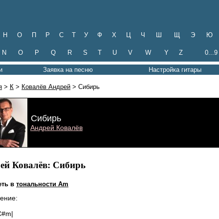
Н
О
П
Р
С
Т
У
Ф
Х
Ц
Ч
Ш
Щ
Э
Ю
N
O
P
Q
R
S
T
U
V
W
Y
Z
0...9
и
Заявка на песню
Настройка гитары
я
>
К
>
Ковалёв Андрей
> Сибирь
Сибирь
Андрей Ковалёв
ей Ковалёв: Сибирь
еть в
тональности Am
ение:
C#m|