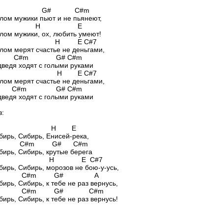
#m G# C#m
лом мужики пьют и не пьянеют,
 H E
лом мужики, ох, любить умеют!
 H E C#7
лом мерят счастье не деньгами,
m C#m G# C#m
ведя ходят с голыми руками
 H E C#7
лом мерят счастье не деньгами,
m C#m G# C#m
ведя ходят с голыми руками
в:
 H E
бирь, Сибирь, Енисей-река,
m C#m G# C#m
бирь, Сибирь, крутые берега
 H E C#7
бирь, Сибирь, морозов не бою-у-усь,
m C#m G# A
бирь, Сибирь, к тебе не раз вернусь,
m C#m G# C#m
бирь, Сибирь, к тебе не раз вернусь!