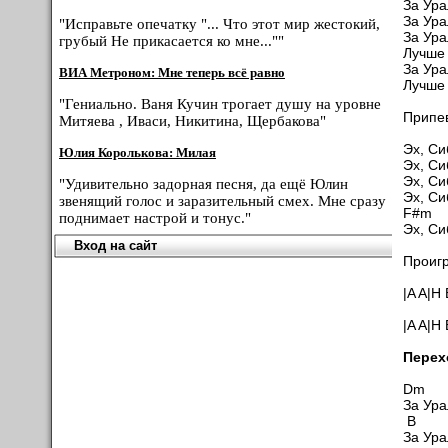
За Ура
За Ура
"Исправьте опечатку "... Что этот мир жестокий,
За Ура
грубый Не прикасается ко мне...""
Лучше 
За Ура
ВИА Метроном: Мне теперь всё равно
Лучше 
"Гениально. Ваня Кучин трогает душу на уровне
Припе
Митяева , Иваси, Никитина, Щербакова"
Эх, Си
Юлия Королькова: Милая
Эх, Си
Эх, Си
"Удивительно задорная песня, да ещё Юлин
Эх, Си
звенящий голос и заразительный смех. Мне сразу
F#
поднимает настрой и тонус."
Эх, Си
Вход на сайт
Проиг
|A A|
|A A|H
Перех
D
За Ура
B
За Ура