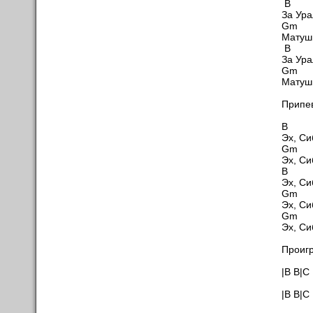
B
За Ура
Gm
Матуш
B
За Ура
Gm
Матуш
Припе
B
Эх, Си
Gm
Эх, Си
B
Эх, Си
G
Эх, Си
G
Эх, Си
Проиг
|B B|C
|B B|