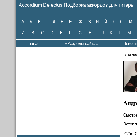
Accordium Delectus Подборка аккордов для гитары
А
Б
В
Г
Д
Е
Ё
Ж
З
И
Й
К
Л
М
A
B
C
D
E
F
G
H
I
J
K
L
M
Главная
«Разделы сайта«
Новост
Главна
Андр
Смотр
Вступл
|C#m 