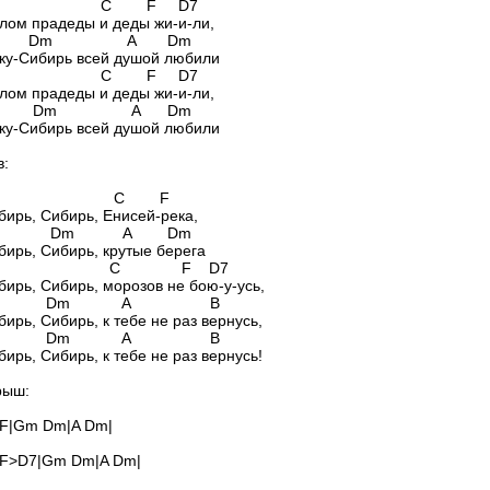
 C F D7
лом прадеды и деды жи-и-ли,
 Dm A Dm
ку-Сибирь всей душой любили
 C F D7
лом прадеды и деды жи-и-ли,
 Dm A Dm
ку-Сибирь всей душой любили
в:
 C F
бирь, Сибирь, Енисей-река,
 Dm A Dm
бирь, Сибирь, крутые берега
 C F D7
бирь, Сибирь, морозов не бою-у-усь,
m Dm A B
бирь, Сибирь, к тебе не раз вернусь,
m Dm A B
бирь, Сибирь, к тебе не раз вернусь!
рыш:
 F|Gm Dm|A Dm|
C F>D7|Gm Dm|A Dm|