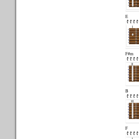
E
F#m
B
F