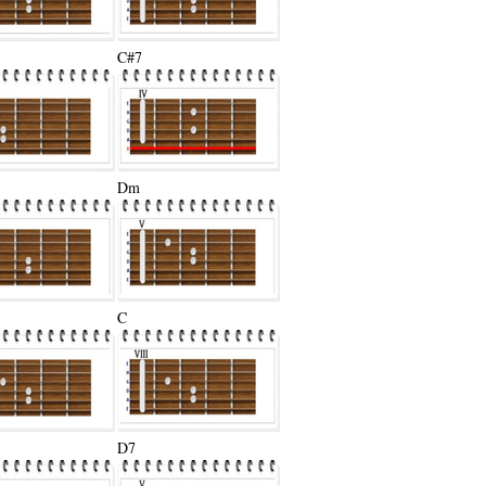
C#7
Dm
C
D7