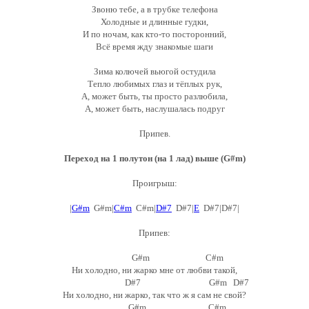
Звоню тебе, а в трубке телефона
Холодные и длинные гудки,
И по ночам, как кто-то посторонний,
Всё время жду знакомые шаги
Зима колючей вьюгой остудила
Тепло любимых глаз и тёплых рук,
А, может быть, ты просто разлюбила,
А, может быть, наслушалась подруг
Припев.
Переход на 1 полутон (на 1 лад) выше (G#m)
Проигрыш:
|
G#m
G#m|
C#m
C#m|
D#7
D#7|
E
D#7|D#7|
Припев:
G#m C#m
Ни холодно, ни жарко мне от любви такой,
D#7 G#m D#7
Ни холодно, ни жарко, так что ж я сам не свой?
G#m C#m