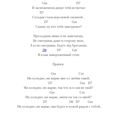
Gm D7
В заснеженном дворе тебя встречал
D7
Сегодня стала королевой снежной...
D7 Gm
Скажи, ну кто тебя заколдовал?
Проходишь мимо и не замечаешь,
Не смотришь даже в сторону мою,
А если смотришь, будто лёд бросаешь,
D#
D7 Gm
И я как замороженный стою
Припев:
Gm Cm
Ни холодно, ни жарко мне от любви такой,
D7 Gm D7
Ни холодно, ни жарко, так что ж я сам не свой?
Gm Cm
Ни холодно, ни жарко, зачем ты так со мной?
D7 D# D7 Gm
Ни холодно, ни жарко, как будто я чужой рядом с тобой...