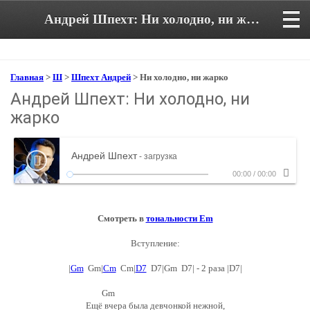
Андрей Шпехт: Ни холодно, ни жарко. Аккорды и текст песни
Главная
>
Ш
>
Шпехт Андрей
> Ни холодно, ни жарко
Андрей Шпехт: Ни холодно, ни
жарко
Андрей Шпехт
- загрузка
00:00
/
00:00
Смотреть в
тональности Em
Вступление:
|
Gm
Gm|
Cm
Cm|
D7
D7|Gm D7| - 2 раза |D7|
Gm
Ещё вчера была девчонкой нежной,