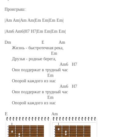
Проигрыш:
|Am Am|Am Am|Em Em|Em Em|
|Am6 Am6|H7 H7|Em Em|Em Em|
Dm E Am
Жизнь - быстротечная река,
Em
Друзья - родные берега,
Am6 H7
Они поддержат в трудный час
Em
Опорой каждого из нас
Am6 H7
Они поддержат в трудный час
Em
Опорой каждого из нас
E
Am