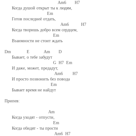
Am6 H7
Когда душой открыт ты к людям,
Em
Готов последнеё отдать,
Am6 H7
Когда творишь добро всем сердцем,
Em
Взаимности не стоит ждать
Dm E Am D
Бывает, о тебе забудут
G H7 Em
И даже, может, предадут,
Am6 H7
И просто позвонить без повода
Em
Бывает время не найдут
Припев:
Am
Когда уходят - отпусти,
Em
Когда обидят - ты прости
Am6 H7