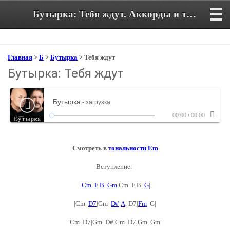
Бутырка: Тебя ждут. Аккорды и текст песни
Главная
>
Б
>
Бутырка
> Тебя ждут
Бутырка: Тебя ждут
Бутырка
- загрузка
00:00
/
00:00
Смотреть в
тональности Em
Вступление:
|
Cm
F
|
B
Gm
|Cm F|B
G
|
|Cm
D7
|Gm
D#
|
A
D7|
Fm
G|
|Cm D7|Gm D#|Cm D7|Gm Gm|