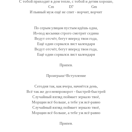
С тобой приходит в дом тепло, с тобой и детям хорошо,
Cm D7 Gm
И пьяный муж ещё не спит - ворчит, ворчит
По серым улицам пустым идёшь одна,
Из-под косынки строго смотрит седина
Ведут отсчёт, бегут вперед твои года,
Ещё один сорвался лист календаря
Ведут отсчёт, бегут вперед твои года,
Ещё один сорвался лист календаря
Припев.
Проигрыш=Вступление
Сегодня так, как вчера, начнётся день,
Всё так же дел невпроворот - быстрей-быстрей
Случайный взгляд поймает зеркало твоё,
Морщин всё больше, а тебе уж всё-равно
Случайный взгляд поймает зеркало твоё,
Морщин всё больше, а тебе уж всё-равно
Припев.