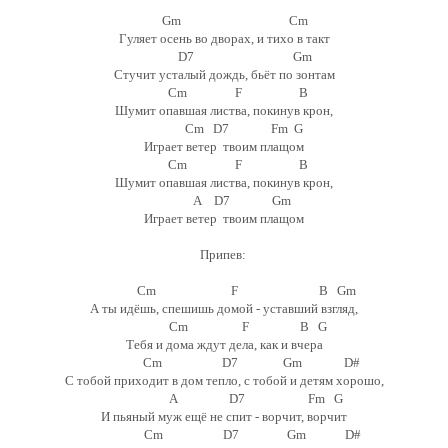
Gm Cm
Гуляет осень во дворах, и тихо в такт
D7 Gm
Стучит усталый дождь, бьёт по зонтам
Cm F B
Шумит опавшая листва, покинув крон,
Cm D7 Fm G
Играет ветер твоим плащом
Cm F B
Шумит опавшая листва, покинув крон,
A D7 Gm
Играет ветер твоим плащом
Припев:
Cm F B Gm
А ты идёшь, спешишь домой - уставший взгляд,
Cm F B G
Тебя и дома ждут дела, как и вчера
Cm D7 Gm D#
С тобой приходит в дом тепло, с тобой и детям хорошо,
A D7 Fm G
И пьяный муж ещё не спит - ворчит, ворчит
Cm D7 Gm D#