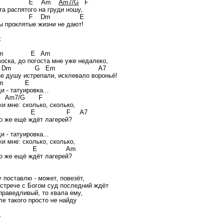
m E Am
Am7/G
F
та распятого на груди ношу,
m F Dm E
ы проклятые жизни не дают!
:
m E Am
воска, до погоста мне уже недалеко,
m G Em A7
е душу истрепали, исклевало вороньё!
m E
и - татуировка...
m Am7/G F
и мне: сколько, сколько,
m E F A7
о же ещё ждёт лагерей?
и - татуировка...
и мне: сколько, сколько,
m E Am
о же ещё ждёт лагерей?
 поставлю - может, повезёт,
встрече с Богом суд последний ждёт
праведливый, то хвала ему,
ле такого просто не найду
.