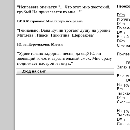
Перехо
"Исправьте опечатку "... Что этот мир жестокий,
грубый Не прикасается ко мне...""
D#m
И опять
ВИА Метроном: Мне теперь всё равно
D
По земл
"Гениально. Ваня Кучин трогает душу на уровне
D
Митяева , Иваси, Никитина, Щербакова"
В край
D#
Юлия Королькова: Милая
С мято
"Удивительно задорная песня, да ещё Юлин
Припев 
звенящий голос и заразительный смех. Мне сразу
D
поднимает настрой и тонус."
Запах 
Вход на сайт
D#
Всю мн
D
На груд
Bm
Ты скаж
D#
Скольк
На груд
Ты скаж
D
Скольк