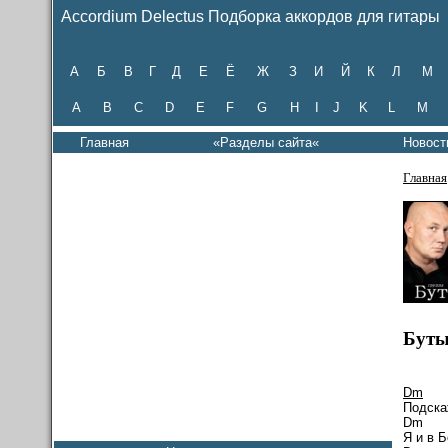
Accordium Delectus Подборка аккордов для гитары
А
Б
В
Г
Д
Е
Ё
Ж
З
И
Й
К
Л
М
A
B
C
D
E
F
G
H
I
J
K
L
M
Главная
«Разделы сайта«
Новост
Главная
Буты
Dm
Подска
Я и в Б