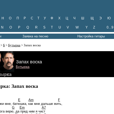
Н
О
П
Р
С
Т
У
Ф
Х
Ц
Ч
Ш
Щ
Э
Ю
N
O
P
Q
R
S
T
U
V
W
Y
Z
0...9
и
Заявка на песню
Настройка гитары
>
Б
>
Бутырка
> Запах воска
Запах воска
Бутырка
рка: Запах воска
E
Am
F
жи мне, батюшка, как мне дальше жить,
Dm
G
Em
A7
ога верю, да пред ним я чист