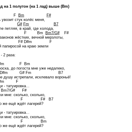
д на 1 полутон (на 1 лад) выше (Bm)
F
Bm
F#
 увозит стук колёс меня,
#m
G#
Fm
B7
е петляя, в край, где холода,
#m F Bm
Bm7/G#
F#
 законов жёстких, вечной мерзлоты,
m F# D#m F
й папиросой на краю земли
- 2 раза:
#m F Bm
воска, до погоста мне уже недалеко,
m G# Fm B7
е душу истрепали, исклевало вороньё!
#m F
и - татуировка...
 Bm7/G# F#
и мне: сколько, сколько,
m F F# B7
о же ещё ждёт лагерей?
и - татуировка...
и мне: сколько, сколько,
#m F Bm
о же ещё ждёт лагерей?