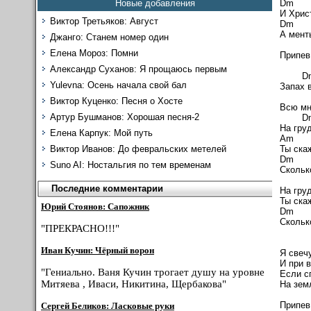
D
Новые добавления
И Хрис
Виктор Третьяков: Август
D
А мент
Джанго: Станем номер один
Елена Мороз: Помни
Припев
Александр Суханов: Я прощаюсь первым
D
Yulevna: Осень начала свой бал
Запах 
D
Виктор Куценко: Песня о Хосте
Всю мн
Артур Бушманов: Хорошая песня-2
D
На груд
Елена Карпук: Мой путь
A
Ты скаж
Виктор Иванов: До февральских метелей
D
Suno AI: Ностальгия по тем временам
Скольк
Последние комментарии
На груд
Ты скаж
Юрий Стоянов: Сапожник
D
Скольк
"ПРЕКРАСНО!!!"
Иван Кучин: Чёрный ворон
Я свечу
И при 
"Гениально. Ваня Кучин трогает душу на уровне
Если с
Митяева , Иваси, Никитина, Щербакова"
На зем
Припев
Сергей Беликов: Ласковые руки