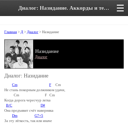
Диалог: Назидание. Аккорды и текст песни
Главная
>
Д
>
Диалог
> Назидание
Назидание
Диалог
Диалог: Назидание
Cm
F
Cm
Не стань покорным должником удачи,
Cm F Cm
Когда дорога чересчур легка
B/C
D#
Она предъявит счёт наверняка
Dm
G7+5
За эту лёгкость, так или иначе