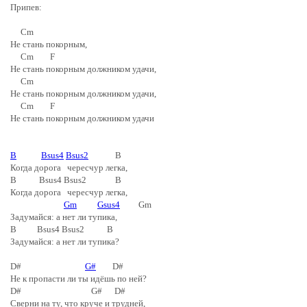
Припев:
Cm
Не стань покорным,
Cm F
Не стань покорным должником удачи,
Cm
Не стань покорным должником удачи,
Cm F
Не стань покорным должником удачи
B
Bsus4
Bsus2
B
Когда дорога чересчур легка,
B Bsus4 Bsus2 B
Когда дорога чересчур легка,
Gm
Gsus4
Gm
Задумайся: а нет ли тупика,
B Bsus4 Bsus2 B
Задумайся: а нет ли тупика?
D#
G#
D#
Не к пропасти ли ты идёшь по ней?
D# G# D#
Сверни на ту, что круче и трудней,