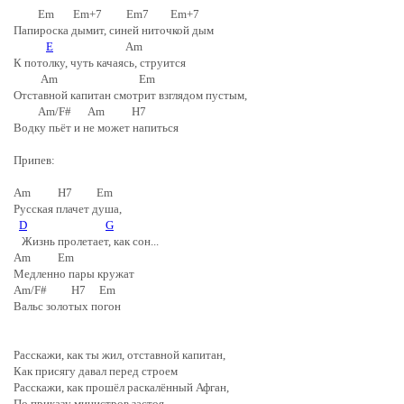
Em Em+7 Em7 Em+7
Папироска дымит, синей ниточкой дым
E
Am
К потолку, чуть качаясь, струится
Am Em
Отставной капитан смотрит взглядом пустым,
Am/F# Am H7
Водку пьёт и не может напиться
Припев:
Am H7 Em
Русская плачет душа,
D
G
Жизнь пролетает, как сон...
Am Em
Медленно пары кружат
Am/F# H7 Em
Вальс золотых погон
Расскажи, как ты жил, отставной капитан,
Как присягу давал перед строем
Расскажи, как прошёл раскалённый Афган,
По приказу министров застоя