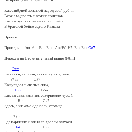
Как сапёрной лопаткой народ свой рубил,
Веря в мудрость высоких приказов,
Как ты русскую душу свою погубил
В братской бойне седого Кавказа
Припев.
Проигрыш: Am Am Em Em Am/F# H7 Em Em
C#7
Переход на 1 тон (на 2 лада) выше (F#m)
F#m
Расскажи, капитан, как вернулся домой,
F#m C#7
Как увидел знакомые лица,
Hm
F#m
Как ты стал, капитан, совершенно чужой
Hm C#7
Здесь, в знакомой до боли, столице
F#m
Где парнишкой гонял по дворам голубей,
F#
Hm