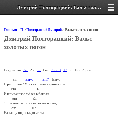
Дмитрий Полторацкий: Вальс золотых погон. Аккорды и текст песни
Главная
>
П
>
Полторацкий Дмитрий
> Вальс золотых погон
Дмитрий Полторацкий: Вальс
золотых погон
Вступление:
Am
Am
Em
Em
Am/F#
H7
Em Em - 2 раза
Em
Em+7
Em7
Em+7
В ресторане "Москва" снова скрипка поёт
Em H7
И шампанское льётся в бокалы
Am Em
Отставной капитан наливает и пьёт,
Am H7
На танцующих глядя устало