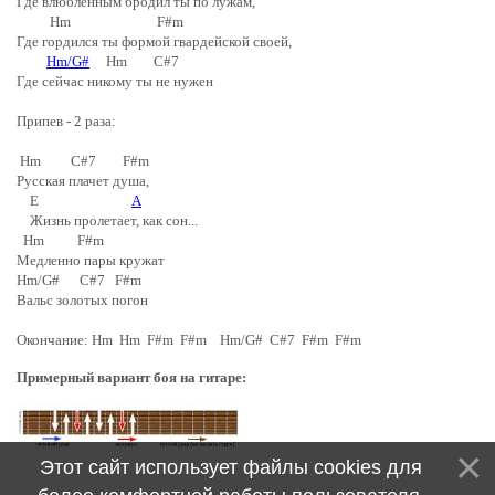
Где влюблённым бродил ты по лужам,
Hm F#m
Где гордился ты формой гвардейской своей,
Hm/G#
Hm C#7
Где сейчас никому ты не нужен
Припев - 2 раза:
Hm C#7 F#m
Русская плачет душа,
E
A
Жизнь пролетает, как сон...
Hm F#m
Медленно пары кружат
Hm/G# C#7 F#m
Вальс золотых погон
Окончание: Hm Hm F#m F#m Hm/G# C#7 F#m F#m
Примерный вариант боя на гитаре:
Этот сайт использует файлы cookies для