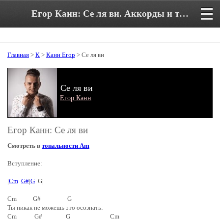
Егор Канн: Се ля ви. Аккорды и текст песни
Главная
>
К
>
Канн Егор
> Се ля ви
Се ля ви
Егор Канн
Егор Канн: Се ля ви
Смотреть в
тональности Am
Вступление:
|
Cm
G#
|
G
G|
Cm G# G
Ты никак не можешь это осознать:
Cm G# G Cm