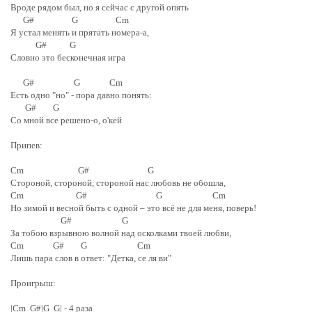
Вроде рядом был, но я сейчас с другой опять
G# G Cm
Я устал менять и прятать номера-а,
G# G
Словно это бесконечная игра
G# G Cm
Есть одно "но" - пора давно понять:
G# G
Со мной все решено-о, о'кей
Припев:
Cm G# G
Стороной, стороной, стороной нас любовь не обошла,
Cm G# G Cm
Но зимой и весной быть с одной – это всё не для меня, поверь!
G# G
За тобою взрывною волной над осколками твоей любви,
Cm G# G Cm
Лишь пара слов в ответ: "Детка, се ля ви"
Проигрыш:
|Cm G#|G G| - 4 раза