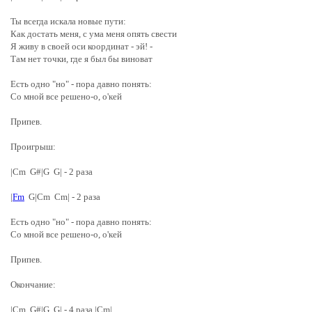
Ты всегда искала новые пути:
Как достать меня, с ума меня опять свести
Я живу в своей оси координат - эй! -
Там нет точки, где я был бы виноват
Есть одно "но" - пора давно понять:
Со мной все решено-о, о'кей
Припев.
Проигрыш:
|Cm G#|G G| - 2 раза
|
Fm
G|Cm Cm| - 2 раза
Есть одно "но" - пора давно понять:
Со мной все решено-о, о'кей
Припев.
Окончание:
|Cm G#|G G| - 4 раза |Cm|