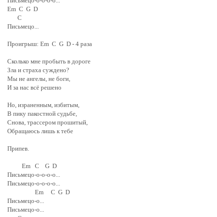
Письмецо-о-о-о-о...
Em C G D
C
Письмецо...
Проигрыш: Em C G D - 4 раза
Сколько мне пробыть в дороге
Зла и страха суждено?
Мы не ангелы, не боги,
И за нас всё решено
Но, израненным, избитым,
В пику пакостной судьбе,
Снова, трассером прошитый,
Обращаюсь лишь к тебе
Припев.
Em C G D
Письмецо-о-о-о-о...
Письмецо-о-о-о-о...
Em C G D
Письмецо-о...
Письмецо-о...