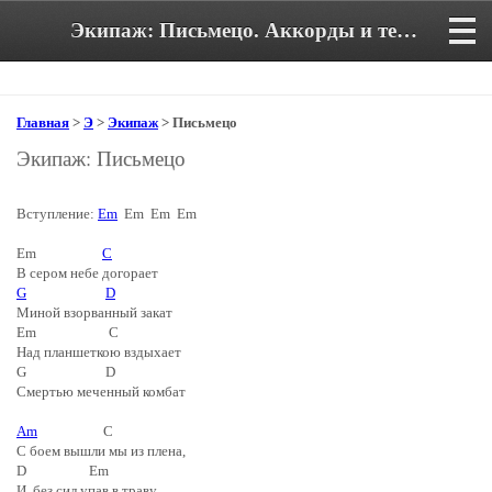
Экипаж: Письмецо. Аккорды и текст песни
Главная
>
Э
>
Экипаж
> Письмецо
Экипаж: Письмецо
Вступление:
Em
Em Em Em
Em
C
В сером небе догорает
G
D
Миной взорванный закат
Em C
Над планшеткою вздыхает
G D
Смертью меченный комбат
Am
C
С боем вышли мы из плена,
D Em
И, без сил упав в траву,