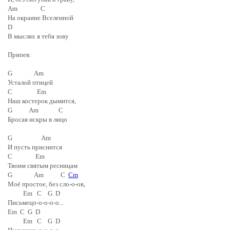
Am C
На окраине Вселенной
D
В мыслях я тебя зову
Припев:
G Am
Усталой птицей
C Em
Наш костерок дымится,
G Am C
Бросая искры в лицо
G Am
И пусть приснится
C Em
Твоим святым ресницам
G Am C
Cm
Моё простое, без сло-о-ов,
Em C G D
Письмецо-о-о-о-о...
Em C G D
Em C G D