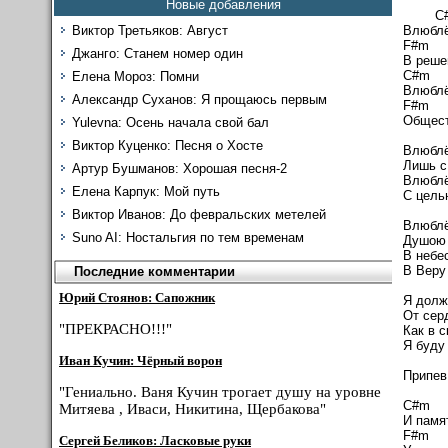
Новые добавления
Виктор Третьяков: Август
Влюблё
F
Джанго: Станем номер один
В реше
Елена Мороз: Помни
Влюблё
Александр Суханов: Я прощаюсь первым
F
Общест
Yulevna: Осень начала свой бал
Виктор Куценко: Песня о Хосте
Влюблё
Лишь с
Артур Бушманов: Хорошая песня-2
Влюблё
Елена Карпук: Мой путь
С цель
Виктор Иванов: До февральских метелей
Влюблё
Suno AI: Ностальгия по тем временам
Душою 
В небе
В Веру
Последние комментарии
Юрий Стоянов: Сапожник
Я долж
От серд
"ПРЕКРАСНО!!!"
Как в с
Я буду
Иван Кучин: Чёрный ворон
Припев
"Гениально. Ваня Кучин трогает душу на уровне
Митяева , Иваси, Никитина, Щербакова"
И памя
F
Сергей Беликов: Ласковые руки