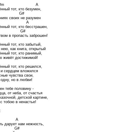
C#m A
нный тот, кто безумен,
#m G#
ниях своих не разумен
C#m A
нный тот, кто бесстрашен,
#m G#
вом в пропасть заброшен!
нный тот, кто забытый,
 нею, как книга, открытый
нный тот, кто ранимый,
ю живёт достижимой!
нный тот, кто решился,
и сердцем вложился
сные чувства свои,
 одну, но в любви!
ен тебе половину -
ца, от неба, от счастья
казочной, детской картине,
 с тобою в ненастье!
:
С#m A
ть дарует нам нежность,
#m G#