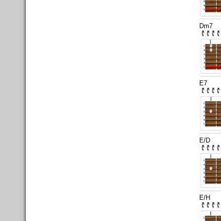
Dm7
E7
E/D
E/H