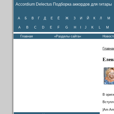
Accordium Delectus Подборка аккордов для гитары
А
Б
В
Г
Д
Е
Ё
Ж
З
И
Й
К
Л
М
A
B
C
D
E
F
G
H
I
J
K
L
M
Главная
«Разделы сайта«
Новост
Главна
Елен
В ориг
Вступл
|Am Am