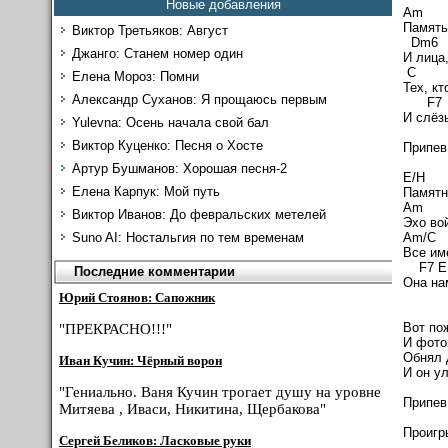
Новые добавления
A
Память
Виктор Третьяков: Август
Dm
Джанго: Станем номер один
И лица
C
Елена Мороз: Помни
Тех, к
Александр Суханов: Я прощаюсь первым
F
И слёз
Yulevna: Осень начала свой бал
Виктор Куценко: Песня о Хосте
Припев
Артур Бушманов: Хорошая песня-2
E/H
Елена Карпук: Мой путь
Памятн
Am 
Виктор Иванов: До февральских метелей
Эхо во
Am/C
Suno AI: Ностальгия по тем временам
Все им
F7 
Последние комментарии
Она на
Юрий Стоянов: Сапожник
Вот по
"ПРЕКРАСНО!!!"
И фото
Обнял 
Иван Кучин: Чёрный ворон
И он у
"Гениально. Ваня Кучин трогает душу на уровне
Припев
Митяева , Иваси, Никитина, Щербакова"
Проигр
Сергей Беликов: Ласковые руки