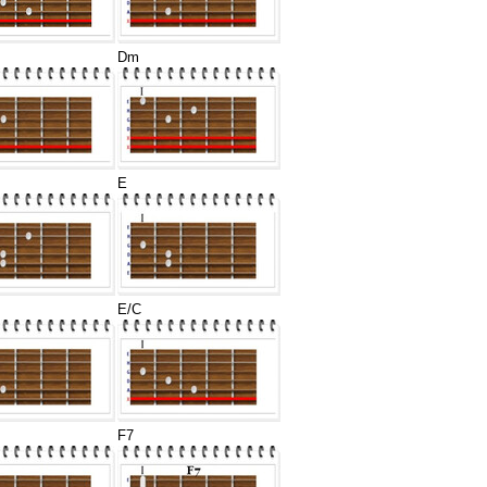
Dm
E
E/C
F7