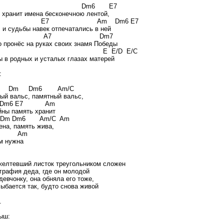
m Dm6 E7
 хранит имена бесконечною лентой,
6 E7 Am Dm6 E7
, и судьбы навек отпечатались в ней
 A7 Dm7
то пронёс на руках своих знамя Победы
7 E E/D E/C
ы в родных и усталых глазах матерей
:
 Dm Dm6 Am/C
ый вальс, памятный вальс,
Dm6 E7 Am
йны память хранит
 Dm Dm6 Am/C Am
ена, память жива,
E Am
м нужна
желтевший листок треугольником сложен
графия деда, где он молодой
девчонку, она обняла его тоже,
лыбается так, будто снова живой
.
ыш: