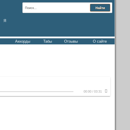
Я
Аккорды
Табы
Отзывы
О сайте
00:00
/
03:31