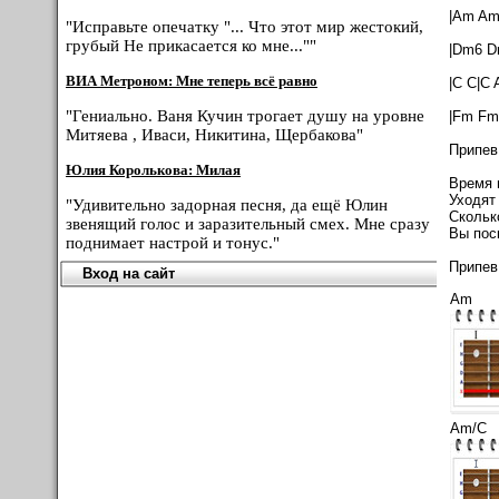
|Am Am
"Исправьте опечатку "... Что этот мир жестокий,
грубый Не прикасается ко мне...""
|Dm6 D
ВИА Метроном: Мне теперь всё равно
|C C|C
"Гениально. Ваня Кучин трогает душу на уровне
|Fm Fm
Митяева , Иваси, Никитина, Щербакова"
Припев
Юлия Королькова: Милая
Время 
Уходят
"Удивительно задорная песня, да ещё Юлин
Скольк
звенящий голос и заразительный смех. Мне сразу
Вы пос
поднимает настрой и тонус."
Припев 
Вход на сайт
Am
Am/C