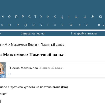
Н
О
П
Р
С
Т
У
Ф
Х
Ц
Ч
Ш
Щ
Э
Ю
N
O
P
Q
R
S
T
U
V
W
Y
Z
0...9
и
Заявка на песню
Настройка гитары
я
>
М
>
Максимова Елена
> Памятный вальс
а Максимова: Памятный вальс
Елена Максимова
- Памятный вальс
инале с третьего куплета на полтона выше (Bm)
ение:
|