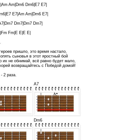
|Am Am|Dm6 Dm6|E7 E7|
m6|E7 E7|Am Am|Dm6 E7|
 A7|Dm7 Dm7|Dm7 Dm7|
|Fm Fm|E E|E E|
.
героев пришло, это время настало,
 опять сыновья в этот яростный бой
о их не обнимай, всё равно будет мало,
корей возвращайтесь с Победой домой!
- 2 раза.
A7
Dm6