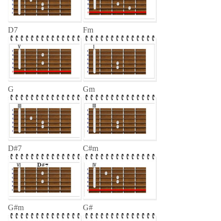
D7
Fm
G
Gm
D#7
C#m
G#m
G#