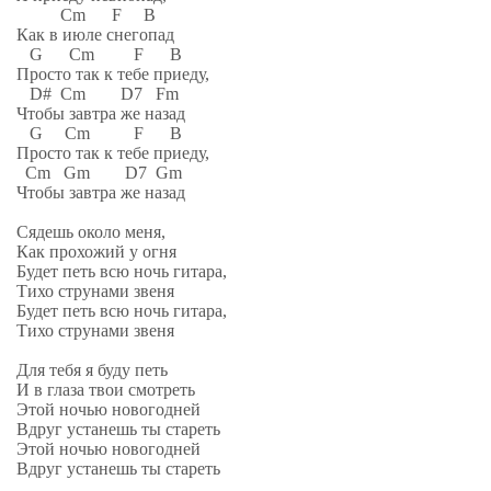
Cm F B
Как в июле снегопад
G Cm F B
Просто так к тебе приеду,
D# Cm D7 Fm
Чтобы завтра же назад
G Cm F B
Просто так к тебе приеду,
Cm Gm D7 Gm
Чтобы завтра же назад
Сядешь около меня,
Как прохожий у огня
Будет петь всю ночь гитара,
Тихо струнами звеня
Будет петь всю ночь гитара,
Тихо струнами звеня
Для тебя я буду петь
И в глаза твои смотреть
Этой ночью новогодней
Вдруг устанешь ты стареть
Этой ночью новогодней
Вдруг устанешь ты стареть