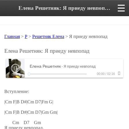
Елена Решетняк: Я приеду невпопад. Аккорды и текст песни
Главная
>
Р
>
Решетняк Елена
> Я приеду невпопад
Елена Решетняк: Я приеду невпопад
Елена Решетняк
- Я приеду невпопад
00:00
/
02:16
Вступление:
|Cm F|B D#|Cm D7|Fm G|
|Cm F|B D#|Cm D7|Gm Gm|
Cm D7 Gm
Я приеду невпопад,