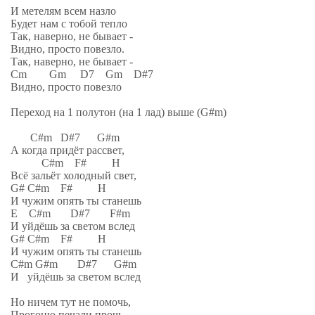
И метелям всем назло
Будет нам с тобой тепло
Так, наверно, не бывает -
Видно, просто повезло.
Так, наверно, не бывает -
Cm Gm D7 Gm D#7
Видно, просто повезло
Переход на 1 полутон (на 1 лад) выше (G#m)
C#m D#7 G#m
А когда придёт рассвет,
C#m F# H
Всё зальёт холодный свет,
G# C#m F# H
И чужим опять ты станешь
E C#m D#7 F#m
И уйдёшь за светом вслед
G# C#m F# H
И чужим опять ты станешь
C#m G#m D#7 G#m
И уйдёшь за светом вслед
Но ничем тут не помочь,
Прогоню печали прочь