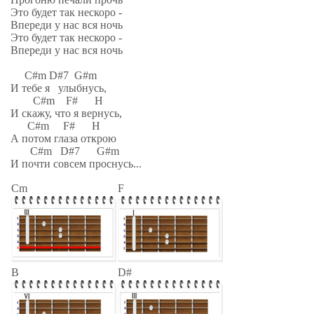
Это будет так нескоро -
Впереди у нас вся ночь
Это будет так нескоро -
Впереди у нас вся ночь
C#m D#7 G#m
И тебе я улыбнусь,
C#m F# H
И скажу, что я вернусь,
C#m F# H
А потом глаза открою
C#m D#7 G#m
И почти совсем проснусь...
Cm
F
B
D#