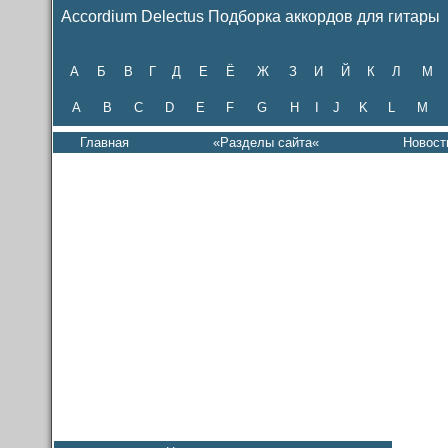
Accordium Delectus Подборка аккордов для гитары
А
Б
В
Г
Д
Е
Ё
Ж
З
И
Й
К
Л
М
A
B
C
D
E
F
G
H
I
J
K
L
M
Главная
«Разделы сайта«
Новост