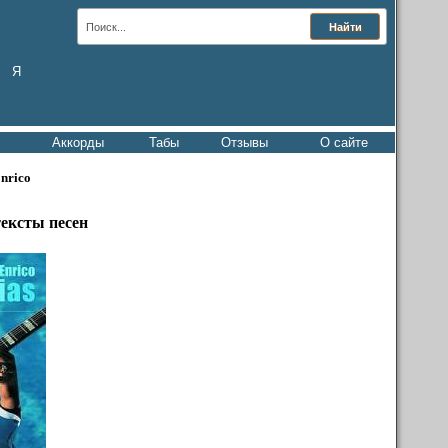
Я
Аккорды
Табы
Отзывы
О сайте
nrico
тексты песен