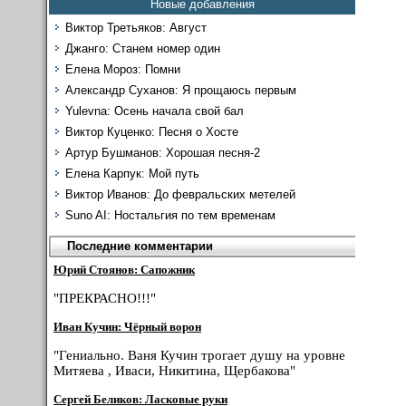
Новые добавления
Виктор Третьяков: Август
Джанго: Станем номер один
Елена Мороз: Помни
Александр Суханов: Я прощаюсь первым
Yulevna: Осень начала свой бал
Виктор Куценко: Песня о Хосте
Артур Бушманов: Хорошая песня-2
Елена Карпук: Мой путь
Виктор Иванов: До февральских метелей
Suno AI: Ностальгия по тем временам
Последние комментарии
Юрий Стоянов: Сапожник
"ПРЕКРАСНО!!!"
Иван Кучин: Чёрный ворон
"Гениально. Ваня Кучин трогает душу на уровне
Митяева , Иваси, Никитина, Щербакова"
Сергей Беликов: Ласковые руки