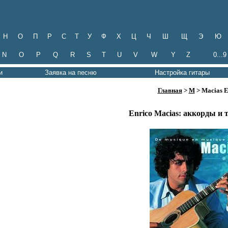
Н
О
П
Р
С
Т
У
Ф
Х
Ц
Ч
Ш
Щ
Э
Ю
N
O
P
Q
R
S
T
U
V
W
Y
Z
0...9
и
Заявка на песню
Настройка гитары
Главная
>
M
> Macias E
Enrico Macias: аккорды и 