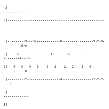
A|--------------------------------------------------
-------------|
E|--------------------------------------------------
-------------|
E|-0-------3---0-------------0--------0-------3-2-0-
---------5>8-|
H|-----0------------3---1--------4--------0--------
-3------4---7-|
G|---0---0---0---0----2---2----2---2----0---0-------
-----5-----8-|
D|-2-------2--------2--------4--------2-------2-2-2-
---4---------|
A|--------------------------------------------------
-------------|
E|--------------------------------------------------