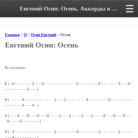
Евгений Осин: Осень. Аккорды и текст песни
Главная
>
О
>
Осин Евгений
> Осень
Евгений Осин: Осень
Вступление:
E|-0-------3---0-------------2--------0-------3---0-
---------5---|
H|-----0------------1---1--------4--------0---------
-------4---4-|
G|---0---0---0---0----2---2----2---2----0---0---0--
-0----5-------|
D|-2----------------2--------4--------2-------2-----
---4---------|