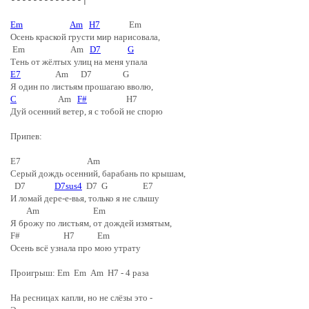
-------------|
Em
Am
H7
Em
Осень краской грусти мир нарисовала,
Em Am
D7
G
Тень от жёлтых улиц на меня упала
E7
Am D7 G
Я один по листьям прошагаю вволю,
C
Am
F#
H7
Дуй осенний ветер, я с тобой не спорю
Припев:
E7 Am
Серый дождь осенний, барабань по крышам,
D7
D7sus4
D7 G E7
И ломай дере-е-вья, только я не слышу
Am Em
Я брожу по листьям, от дождей измятым,
F# H7 Em
Осень всё узнала про мою утрату
Проигрыш: Em Em Am H7 - 4 раза
На ресницах капли, но не слёзы это -