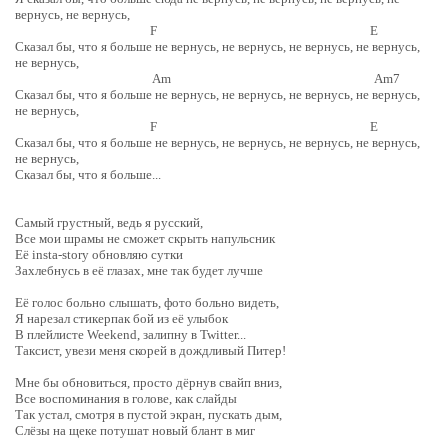
вернусь, не вернусь,
F E
Сказал бы, что я больше не вернусь, не вернусь, не вернусь, не вернусь,
не вернусь,
Am Am7
Сказал бы, что я больше не вернусь, не вернусь, не вернусь, не вернусь,
не вернусь,
F E
Сказал бы, что я больше не вернусь, не вернусь, не вернусь, не вернусь,
не вернусь,
Сказал бы, что я больше...
Самый грустный, ведь я русский,
Все мои шрамы не сможет скрыть напульсник
Её insta-story обновляю сутки
Захлебнусь в её глазах, мне так будет лучше
Её голос больно слышать, фото больно видеть,
Я нарезал стикерпак бой из её улыбок
В плейлисте Weekend, залипну в Twitter...
Таксист, увези меня скорей в дождливый Питер!
Мне бы обновиться, просто дёрнув свайп вниз,
Все воспоминания в голове, как слайды
Так устал, смотря в пустой экран, пускать дым,
Слёзы на щеке потушат новый блант в миг