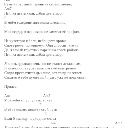
Самый грустный парень на своём районе,
Am7
Птичка цвета хаки, слёзы цвета моря
F
В моём телефоне миллионы школьниц,
E
Моё сердце в перископе не заметит её профиль
Не чувствую я боли, небо цвета крови
Снова режет по живому... Они спросят: кто я?
Да, я самый грустный парень на своём районе,
Птичка цвета хаки, слёзы цвета моря
Я вновь царапаю вены, но не станет летальным,
Я навеки останусь стикером в её телеграмме
Скоро прекратится дыхание, вот тогда полетаем...
Сколько о тебе думал, мой пульс уже не подскажет
Припев:
Am Am7
Моё небо в пурпурных тонах
F
В её туннелях закончу свой путь
E
Если б к концу подходили слова
Am Am7
Я сказал бы, что больше сюда не вернусь, не вернусь, не вернусь, не