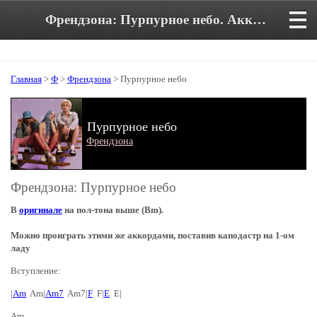
Френдзона: Пурпурное небо. Аккорды и текст песни в тональности Am
Главная
>
Ф
>
Френдзона
> Пурпурное небо
Пурпурное небо
Френдзона
Френдзона: Пурпурное небо
В
оригинале
на пол-тона выше (Bm).
Можно проиграть этими же аккордами, поставив каподастр на 1-ом
ладу
Вступление:
|
Am
Am|
Am7
Am7|
F
F|
E
E|
Am