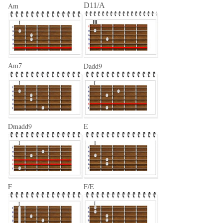
Am
D11/A
Dadd9
Am7
Dmadd9
E
F
F/E