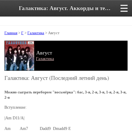
Галактика: Август. Аккорды и текст песни
Главная
>
Г
>
Галактика
> Август
Август
Галактика
Галактика: Август (Последний летний день)
Можно сыграть перебором "восьмёрка": бас, 3-я, 2-я, 3-я, 1-я, 2-я, 3-я,
2-я
Вступление:
|Am D11/A|
Am Am7 Dadd9 Dmadd9 E