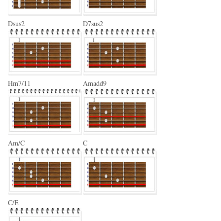
Dsus2
D7sus2
Hm7/11
Amadd9
Am/C
C
C/E