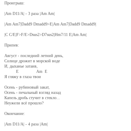
Проигрыш:
|Am D11/A| - 3 раза |Am Am|
|Am Am7|Dadd9 Dmadd9>E|Am Am7|Dadd9 Dmadd9|
|C C/E|F>F/E>Dsus2>D7sus2|Hm7/11 E|Am Am|
Припев:
Август - последний летний день,
Солнце дрожит в морской воде
И, дыханье затаив,
E Am E
Я гляжу в глаза твои
Осень - рубиновый закат,
Осень - печальный взгляд назад
Капель дробь стучит в стекло...
Неужели всё прошло?
Окончание:
|Am D11/A| - 4 раза |Am|