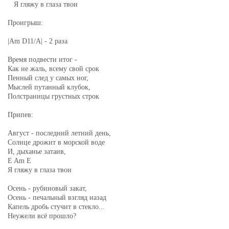
Я гляжу в глаза твои
Проигрыш:
|Am D11/A| - 2 раза
Время подвести итог -
Как не жаль, всему свой срок
Пенный след у самых ног,
Мыслей путанный клубок,
Полстраницы грустных строк
Припев:
Август - последний летний день,
Солнце дрожит в морской воде
И, дыханье затаив,
E Am E
Я гляжу в глаза твои
Осень - рубиновый закат,
Осень - печальный взгляд назад
Капель дробь стучит в стекло...
Неужели всё прошло?