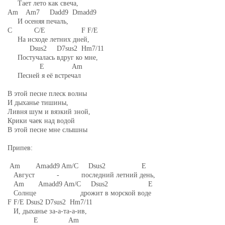
Тает лето как свеча,
Am Am7 Dadd9 Dmadd9
И осеняя печаль,
C C/E F F/E
На исходе летних дней,
Dsus2 D7sus2 Hm7/11
Постучалась вдруг ко мне,
E Am
Песней я её встречал
В этой песне плеск волны
И дыханье тишины,
Ливня шум и вязкий зной,
Крики чаек над водой
В этой песне мне слышны
Припев:
Am Amadd9 Am/C Dsus2 E
Август - последний летний день,
Am Amadd9 Am/C Dsus2 E
Солнце дрожит в морской воде
F F/E Dsus2 D7sus2 Hm7/11
И, дыханье за-а-та-а-ив,
E Am