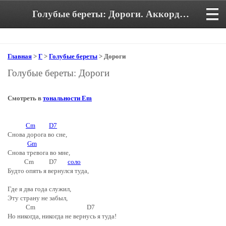
Голубые береты: Дороги. Аккорды и текст песни
Главная
>
Г
>
Голубые береты
> Дороги
Голубые береты: Дороги
Смотреть в
тональности Em
Cm
D7
Снова дорога во сне,
Gm
Снова тревога во мне,
Cm D7
соло
Будто опять я вернулся туда,
Где я два года служил,
Эту страну не забыл,
Cm D7
Но никогда, никогда не вернусь я туда!