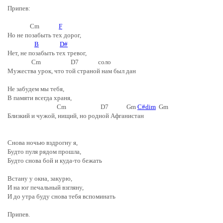
Припев:
Cm
F
Но не позабыть тех дорог,
B
D#
Нет, не позабыть тех тревог,
Cm D7 соло
Мужества урок, что той страной нам был дан
Не забудем мы тебя,
В памяти всегда храня,
Cm D7 Gm
C#dim
Gm
Близкий и чужой, нищий, но родной Афганистан
Снова ночью вздрогну я,
Будто пуля рядом прошла,
Будто снова бой и куда-то бежать
Встану у окна, закурю,
И на юг печальный взгляну,
И до утра буду снова тебя вспоминать
Припев.