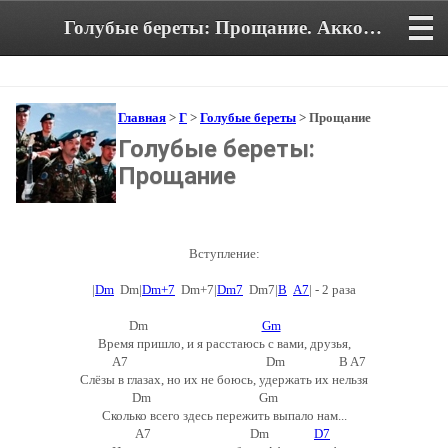
Голубые береты: Прощание. Аккорды и текст песни
Главная
>
Г
>
Голубые береты
> Прощание
Голубые береты:
Прощание
Вступление:
|
Dm
Dm|
Dm+7
Dm+7|
Dm7
Dm7|
B
A7
| - 2 раза
Dm
Gm
Время пришло, и я расстаюсь с вами, друзья,
A7 Dm B A7
Слёзы в глазах, но их не боюсь, удержать их нельзя
Dm Gm
Сколько всего здесь пережить выпало нам...
A7 Dm
D7