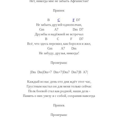
Нет, никогда мне не забыть Афганистан!
Припев:
B
C
F
D7
Не забыть друзей-однополчан,
Gm A7 Dm D7
Дружбы я надёжней не встречал
B C F D7
Всё, что здесь пережил, как боролся и жил,
Gm A7 Dm
Не забуду, друзья, никогда!
Проигрыш:
|Dm Dm|Dm+7 Dm+7|Dm7 Dm7|B A7|
Каждый из нас день ото дня ждёт этот час,
Грустным настал он для меня только сейчас
Полк боевой стал как родной, наши дела -
Память о них увезу я с собой, сохранив навсегда
Припев.
Проигрыш: